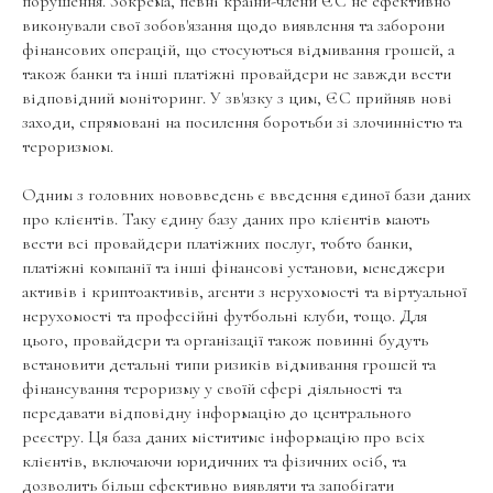
порушення. Зокрема, певні країни-члени ЄС не ефективно
виконували свої зобов'язання щодо виявлення та заборони
фінансових операцій, що стосуються відмивання грошей, а
також банки та інші платіжні провайдери не завжди вести
відповідний моніторинг. У зв'язку з цим, ЄС прийняв нові
заходи, спрямовані на посилення боротьби зі злочинністю та
тероризмом.
Одним з головних нововведень є введення єдиної бази даних
про клієнтів. Таку єдину базу даних про клієнтів мають
вести всі провайдери платіжних послуг, тобто банки,
платіжні компанії та інші фінансові установи, менеджери
активів і криптоактивів, агенти з нерухомості та віртуальної
нерухомості та професійні футбольні клуби, тощо. Для
цього, провайдери та організації також повинні будуть
встановити детальні типи ризиків відмивання грошей та
фінансування тероризму у своїй сфері діяльності та
передавати відповідну інформацію до центрального
реєстру. Ця база даних міститиме інформацію про всіх
клієнтів, включаючи юридичних та фізичних осіб, та
дозволить більш ефективно виявляти та запобігати