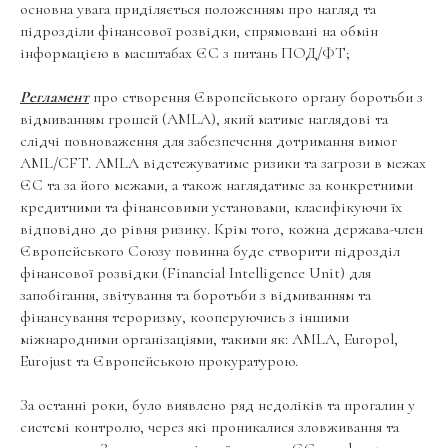
основна увага приділяється положенням про нагляд та
підрозділи фінансової розвідки, спрямовані на обмін
інформацією в масштабах ЄС з питань ПОД/ФТ;
Регламент
про створення Європейського органу боротьби з
відмиванням грошей (AMLA), який матиме наглядові та
слідчі повноваження для забезпечення дотримання вимог
AML/CFT. AMLA відстежуватиме ризики та загрози в межах
ЄС та за його межами, а також наглядатиме за конкретними
кредитними та фінансовими установами, класифікуючи їх
відповідно до рівня ризику. Крім того, кожна держава-член
Європейського Союзу повинна буде створити підрозділ
фінансової розвідки (Financial Intelligence Unit) для
запобігання, звітування та боротьби з відмиванням та
фінансування тероризму, кооперуючись з іншими
міжнародними організаціями, такими як: AMLA, Europol,
Eurojust та Європейською прокуратурою.
За останні роки, було виявлено ряд недоліків та прогалин у
системі контролю, через які проникалися зловживання та