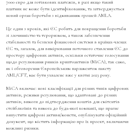
7000 євро для готівкових платежів, в разі якщо такий
платник не може бути ідентифікованим, та затверджується
новий орган боротьби з відмиванням грошей AMLA.
Це один з кроків, які ЄС робить для покращення боротьби
зі злочинністю та тероризмом, а також забезпечення
стабільності та безпеки фінансової системи в країнах-членах
ЄС та, загалом, для вимірювання поточного ставлення ЄС до
простору цифрових активів, оскільки остаточне голосування
щодо регулювання ринків криптоактивів (MiCA), так само,
як і обговорення Європейським парламентом пакету
AML/CFT, має бути ухвалене вже у квітні 2023 року.
MiCA включає: нові класифікації для різних типів цифрових
активів; режими регулювання, що адаптовані до різних
активів; вимоги до підтвердження коштів для емітентів
стейблкоїнів та вимога до будь-якої компанії, що прагне
випустити цифрові активи/монети, опублікувати офіційний
документ, що містить інформацію про їх проект, включаючи
можливі ризики.