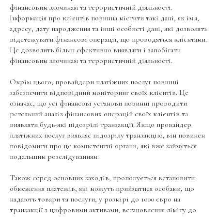
фінансовим злочинам та терористичній діяльності.
Інформація про клієнтів повинна містити такі дані, як ім'я,
адресу, дату народження та інші особисті дані, які дозволять
відстежувати фінансові операції, що проводяться клієнтами.
Це дозволить більш ефективно виявляти і запобігати
фінансовим злочинам та терористичній діяльності.
Окрім цього, провайдери платіжних послуг повинні
забезпечити відповідний моніторинг своїх клієнтів. Це
означає, що усі фінансові установи повинні проводити
ретельний аналіз фінансових операцій своїх клієнтів та
виявляти будь-які підозрілі транзакції. Якщо провайдер
платіжних послуг виявляє підозрілу транзакцію, він повинен
повідомити про це компетентні органи, які вже займуться
подальшим розслідуванням.
Також серед основних заходів, пропонується встановити
обмеження платежів, які можуть прийматися особами, що
надають товари та послуги, у розмірі до 1000 євро на
транзакції з цифровими активами, встановлення ліміту до