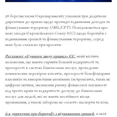
28 березня члени Європарламенту ухвалили три додаткові
директиви до правил щодо протидії відмивання доходів та
фінансуванню тероризму (AML/CFT). Повідомляється про
нові заходи Європейського Союзу (ЄС) щодо боротьби з
відмиванням грошей та фінансуванням тероризму, серед
яких було схвалено три проекти:
Регламент «Єдиного зводу правил» ЄС
, який містить
положення, що мають сприяти більшій відкритості та
прозорості в системі банківських послуг, проведенні
комплексних перевірок клієнтів, прозорості бенефіціарних
власників та використання анонімних інструментів, таких як
цифрові активи, зменшення ризику фінансової залежності
від третіх країн та відкритості доступу до банківських
послуг для людей, які не мають постійного місця
проживання, а також заборона на «золоті» паспорти та візи;
6-а директива про боротьбу з відмиванням грошей
, в якій