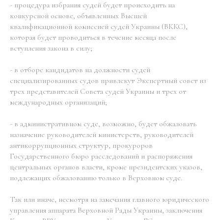
- процедура избрания судей будет происходить на
конкурсной основе, объявленных Высшей
квалификационной комиссией судей Украины (ВККС),
которая будет проводиться в течение месяца после
вступления закона в силу;
- в отборе кандидатов на должности судей
специализированных судов привлекут Экспертный совет из
трех представителей Совета судей Украины и трех от
международных организаций;
- в административном суде, возможно, будет обжаловать
назначение руководителей министерств, руководителей
антикоррупционных структур, прокуроров
Государственного бюро расследований и распоряжения
центральных органов власти, кроме президентских указов,
подлежащих обжалованию только в Верховном суде.
Так или иначе, несмотря на замечания главного юридического
управления аппарата Верховной Рады Украины, заключения