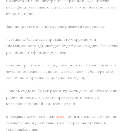
Комитета ВРУ по интеграции Украины в ЕС и других
квалифицированных специалистов, закон был принят во
втором чтении.
Законопроектом не предусматривается следующее:
- создание Специализированного окружного и
апелляционного админсудов будет происходить без четко
расписанного финансирования;
- законопроектом не определен регламент голосования и
четко определены функции деятельности Экспертного
совета по избранию на должность судей;
- вновь суды не будут рассматривать дела об обжаловании
решений Высшего совета правосудия и Высшей
квалификационной комиссии судей.
9 февраля
вступил в силу
закон
об изменениях в ведении
хозяйственной деятельности в сферах энергетики и
теплоснабжения.