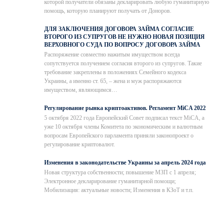
которой получатели обязаны декларировать любую гуманитарную
помощь, которую планируют получать от Доноров.
ДЛЯ ЗАКЛЮЧЕНИЯ ДОГОВОРА ЗАЙМА СОГЛАСИЕ
ВТОРОГО ИЗ СУПРУГОВ НЕ НУЖНО НОВАЯ ПОЗИЦИЯ
ВЕРХОВНОГО СУДА ПО ВОПРОСУ ДОГОВОРА ЗАЙМА
Распоряжение совместно нажитым имуществом всегда
сопутствуется получением согласия второго из супругов. Такие
требование закреплены в положениях Семейного кодекса
Украины, а именно ст. 65, – жена и муж распоряжаются
имуществом, являющимся…
Регулирование рынка криптоактивов. Регламент MiCA 2022
5 октября 2022 года Европейский Совет подписал текст MiCA, а
уже 10 октября члены Комитета по экономическим и валютным
вопросам Европейского парламента приняли законопроект о
регулирование криптовалют.
Изменения в законодательстве Украины за апрель 2024 года
Новая структура собственности; повышение МЗП с 1 апреля;
Электронное декларирование гуманитарной помощи;
Мобилизация: актуальные новости; Изменения в КЗоТ и т.п.