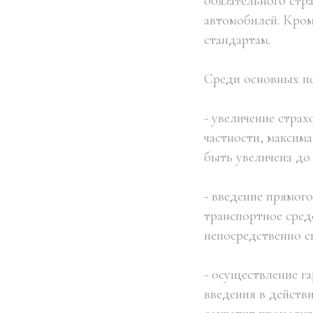
обязательного стр
автомобилей. Кром
стандартам.
Среди основных п
- увеличение стра
частности, максим
быть увеличена до 
- введение прямог
транспортное сред
непосредственно с
- осуществление г
введения в действи