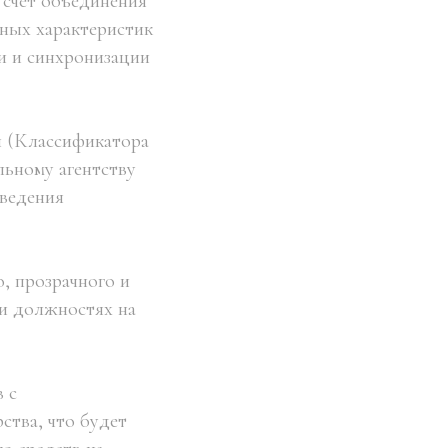
 счет объединения
ных характеристик
и и синхронизации
й (Классификатора
ьному агентству
 ведения
, прозрачного и
и должностях на
 с
ства, что будет