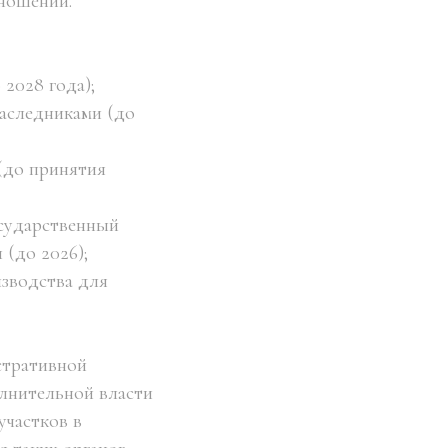
ношений.
2028 года);
наследниками (до
(до принятия
осударственный
(до 2026);
изводства для
стративной
олнительной власти
участков в