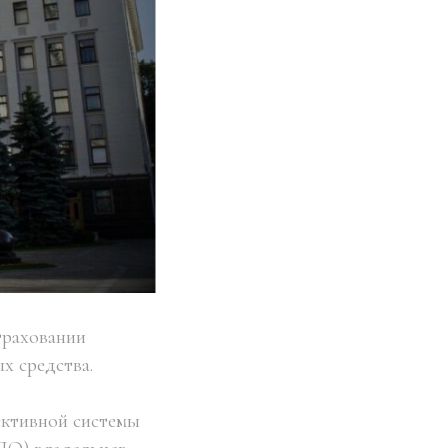
траховании
х средства.
ективной системы