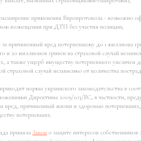
у выплат, вызванных страховщиками-банкротами);
 расширение применения Европротокола - возможно о
овом возмещении при ДТП без участия полиции;
ы за причиненный вред потерпевшему до 1 миллиона гр
го и 20 миллионов гривен на страховой случай независ
х, а также ущерб имуществу потерпевшего увеличен д
кой страховой случай независимо от количества постра
 приводит нормы украинского законодательства в соот
ожениями Директивы 2009/103/ЕС, в частности, пред
за вред, причиненный жизни и здоровью потерпевших, 
еству потерпевших.
Рада приняла
Закон
о защите интересов собственников