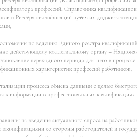
о реестра квалификаций (Классификатор профессий) за
ассификатора профессий, Справочника квалификацион
ков и Реестра квалификаций путем их диджитализаци
ками;
полномочий по ведению Единого реестра квалификаци
нно действующему коллегиальному органу – Национал
становление переходного периода для него в процессе
фикационных характеристик профессий работников;
тализации процесса обмена данными с целью быстрого
па к информации о профессиональных квалификациях 
равлены на введение актуального спроса на работников
квалификациями со стороны работодателей и государ