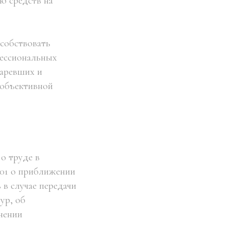
ю средств на
особствовать
фессиональных
таревших и
 объективной
.
о труде в
001 о приближении
 в случае передачи
ур, об
нении