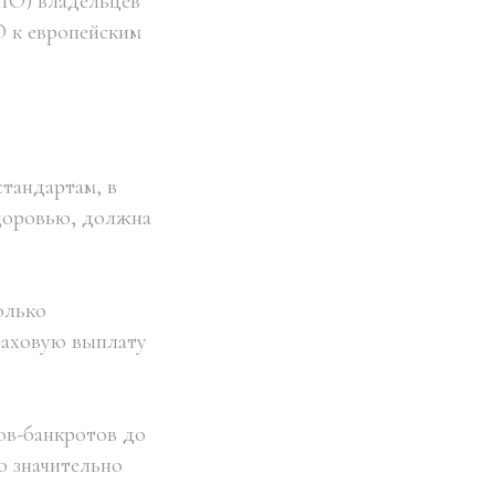
ПО) владельцев
 к европейским
стандартам, в
здоровью, должна
олько
раховую выплату
ов-банкротов до
о значительно