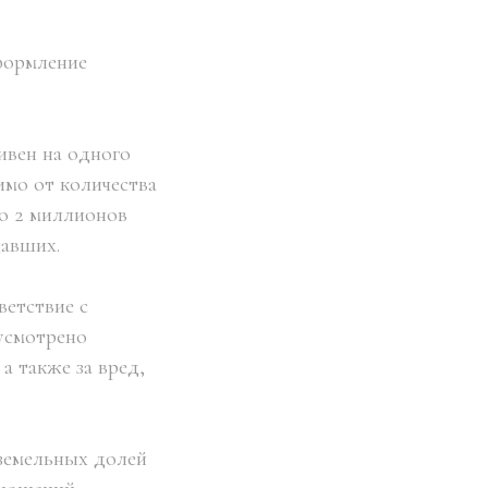
формление
ивен на одного
имо от количества
о 2 миллионов
давших.
ветствие с
усмотрено
а также за вред,
 земельных долей