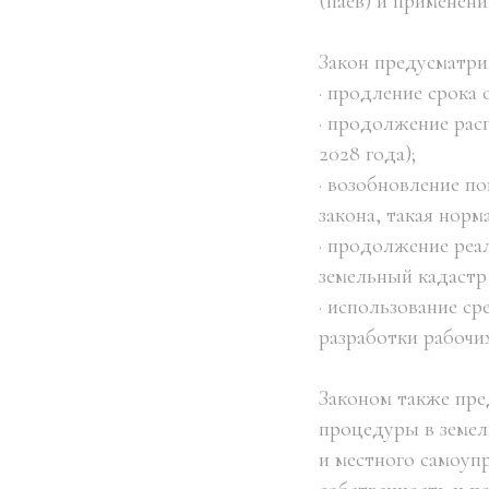
(паев) и применен
Закон предусматри
· продление срока
· продолжение рас
2028 года);
· возобновление п
закона, такая нор
· продолжение реа
земельный кадастр
· использование с
разработки рабочих
Законом также пр
процедуры в земел
и местного самоуп