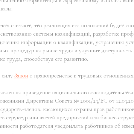
меньшению безработицы и эффективному использовани
казы.
кта считают, что реализация его положений будет сп
шенствованию системы квалификаций, разработке про
дочению информации о квалификации, устранению ус
ных процедур на рынке труда и улучшит доступность
е труда, способствуя его развитию.
в силу
Закон
о правопреемстве в трудовых отношениях
авлен на приведение национального законодательства 
ложениями Директивы Совета № 2001/23/ЕС от 12.03.2
осударств-членов, касающихся охраны прав работников
ес-структур или частей предприятий или бизнес-структ
анности работодателя уведомлять работников об изме