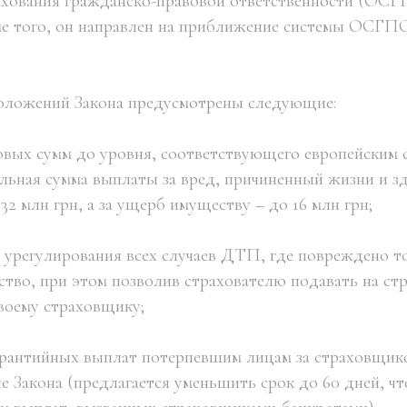
ахования гражданско-правовой ответственности (ОСГ
е того, он направлен на приближение системы ОСГПО
оложений Закона предусмотрены следующие:
ховых сумм до уровня, соответствующего европейским 
альная сумма выплаты за вред, причиненный жизни и 
32 млн грн, а за ущерб имуществу – до 16 млн грн;
о урегулирования всех случаев ДТП, где повреждено т
ство, при этом позволив страхователю подавать на ст
воему страховщику;
арантийных выплат потерпевшим лицам за страховщик
е Закона (предлагается уменьшить срок до 60 дней, чт