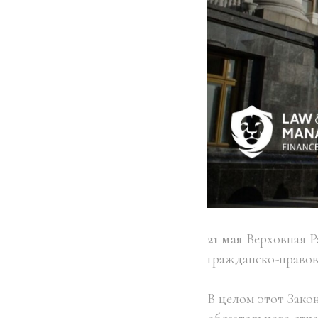
21 мая
Верховная 
гражданско-правов
В целом этот Зако