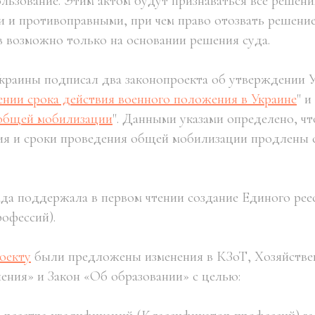
ользование. Этим актом будут признаваться все решени
 и противоправными, при чем право отозвать решение
в возможно только на основании решения суда.
краины подписал два законопроекта об утверждении 
нии срока действия военного положения в Украине
" и 
 общей мобилизации
". Данными указами определено, чт
я и сроки проведения общей мобилизации продлены с 
ада поддержала в первом чтении создание Единого ре
офессий).
оекту
были предложены изменения в КЗоТ, Хозяйстве
ления» и Закон «Об образовании» с целью: