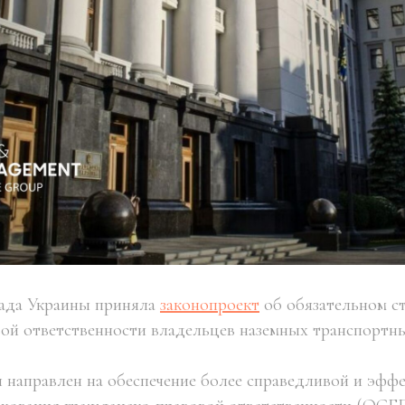
Рада Украины приняла
законопроект
об обязательном с
ой ответственности владельцев наземных транспортны
н направлен на обеспечение более справедливой и эфф