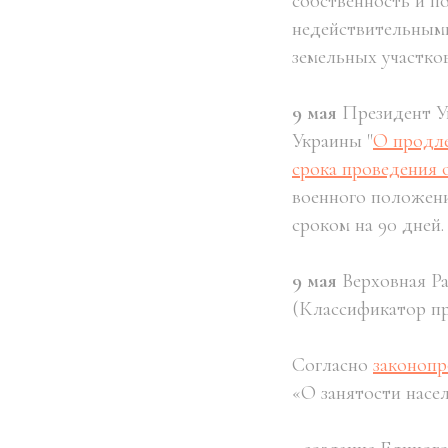
собственность и п
недействительными
земельных участко
9 мая
Президент У
Украины "
О продле
срока проведения
военного положени
сроком на 90 дней.
9 мая
Верховная Р
(Классификатор пр
Согласно
законопр
«О занятости насе