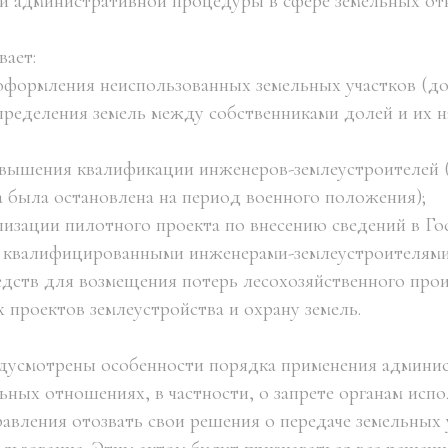
ии административной процедуры в сфере земельных от
вает:
 оформления неиспользованных земельных участков (до 
пределения земель между собственниками долей и их 
овышения квалификации инженеров-землеустроителей 
ма была остановлена на период военного положения);
лизации пилотного проекта по внесению сведений в Г
 квалифицированными инженерами-землеустроителями 
редств для возмещения потерь лесохозяйственного про
 проектов землеустройства и охрану земель.
едусмотрены особенности порядка применения админи
ьных отношениях, в частности, о запрете органам исп
равления отозвать свои решения о передаче земельных 