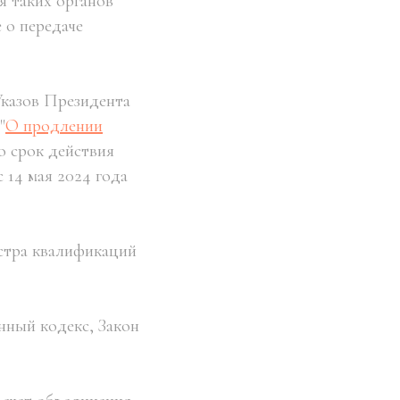
я таких органов
 о передаче
Указов Президента
"
О продлении
о срок действия
14 мая 2024 года
естра квалификаций
нный кодекс, Закон