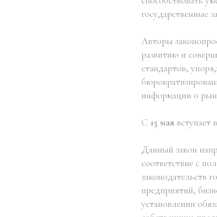
способствовать у
государственные за
Авторы законопрое
развитию и совер
стандартов, упоря
бюрократизирован
информации о рынк
С
15 мая
вступает 
Данный закон напр
соответствие с по
законодательств г
предприятий, бизн
установлении обяз