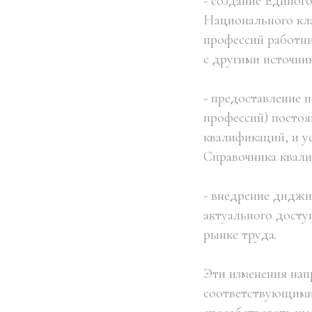
- создание Единог
Национального кл
профессий работни
с другими источни
- предоставление 
профессий) постоя
квалификаций, и у
Справочника квали
- внедрение диджи
актуального досту
рынке труда.
Эти изменения нап
соответствующими 