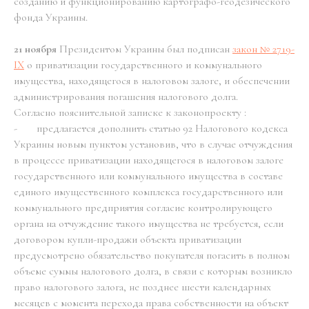
созданию и функционированию картографо-геодезического
фонда Украины.
21 ноября
Президентом Украины был подписан
закон № 2719-
IX
о приватизации государственного и коммунального
имущества, находящегося в налоговом залоге, и обеспечении
администрирования погашения налогового долга.
Согласно пояснительной записке к законопроекту :
- предлагается дополнить статью 92 Налогового кодекса
Украины новым пунктом установив, что в случае отчуждения
в процессе приватизации находящегося в налоговом залоге
государственного или коммунального имущества в составе
единого имущественного комплекса государственного или
коммунального предприятия согласие контролирующего
органа на отчуждение такого имущества не требуется, если
договором купли-продажи объекта приватизации
предусмотрено обязательство покупателя погасить в полном
объеме суммы налогового долга, в связи с которым возникло
право налогового залога, не позднее шести календарных
месяцев с момента перехода права собственности на объект