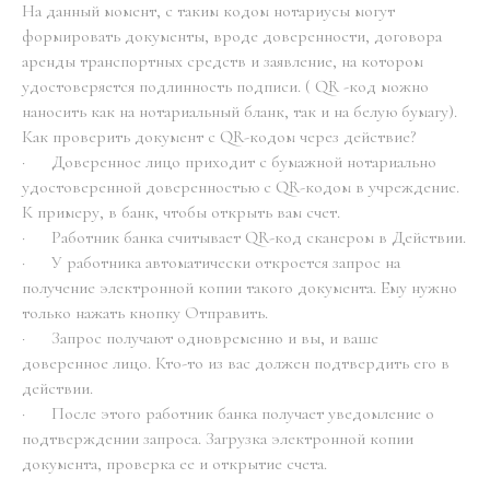
На данный момент, с таким кодом нотариусы могут
формировать документы, вроде доверенности, договора
аренды транспортных средств и заявление, на котором
удостоверяется подлинность подписи. ( QR -код можно
наносить как на нотариальный бланк, так и на белую бумагу).
Как проверить документ с QR-кодом через действие?
· Доверенное лицо приходит с бумажной нотариально
удостоверенной доверенностью с QR-кодом в учреждение.
К примеру, в банк, чтобы открыть вам счет.
· Работник банка считывает QR-код сканером в Действии.
· У работника автоматически откроется запрос на
получение электронной копии такого документа. Ему нужно
только нажать кнопку Отправить.
· Запрос получают одновременно и вы, и ваше
доверенное лицо. Кто-то из вас должен подтвердить его в
действии.
· После этого работник банка получает уведомление о
подтверждении запроса. Загрузка электронной копии
документа, проверка ее и открытие счета.