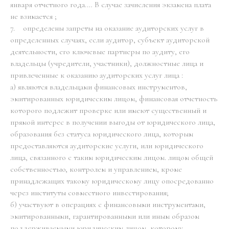
января отчетного года.… В случае зачисления экзамена плата
не взимается ;
7. определены запреты на оказание аудиторских услуг в
определенных случаях, если аудитор, субъект аудиторской
деятельности, его ключевые партнеры по аудиту, его
владельцы (учредители, участники), должностные лица и
привлеченные к оказанию аудиторских услуг лица :
а) являются владельцами финансовых инструментов,
эмитированных юридическим лицом, финансовая отчетность
которого подлежит проверке или имеют существенный и
прямой интерес в получении выгоды от юридического лица,
образования без статуса юридического лица, которым
предоставляются аудиторские услуги, или юридического
лица, связанного с таким юридическим лицом. лицом общей
собственностью, контролем и управлением, кроме
принадлежащих такому юридическому лицу опосредованно
через институты совместного инвестирования;
б) участвуют в операциях с финансовыми инструментами,
эмитированными, гарантированными или иным образом
поддерживаемыми юридическим лицом, которому