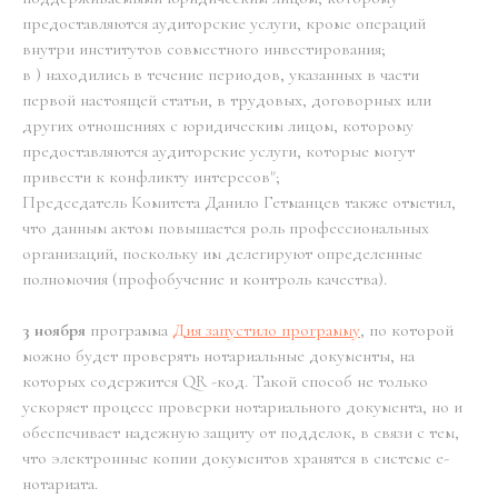
предоставляются аудиторские услуги, кроме операций
внутри институтов совместного инвестирования;
в ) находились в течение периодов, указанных в части
первой настоящей статьи, в трудовых, договорных или
других отношениях с юридическим лицом, которому
предоставляются аудиторские услуги, которые могут
привести к конфликту интересов";
Председатель Комитета Данило Гетманцев также отметил,
что данным актом повышается роль профессиональных
организаций, поскольку им делегируют определенные
полномочия (профобучение и контроль качества).
3 ноября
программа
Дия запустило программу
, по которой
можно будет проверять нотариальные документы, на
которых содержится QR -код. Такой способ не только
ускоряет процесс проверки нотариального документа, но и
обеспечивает надежную защиту от подделок, в связи с тем,
что электронные копии документов хранятся в системе е-
нотариата.