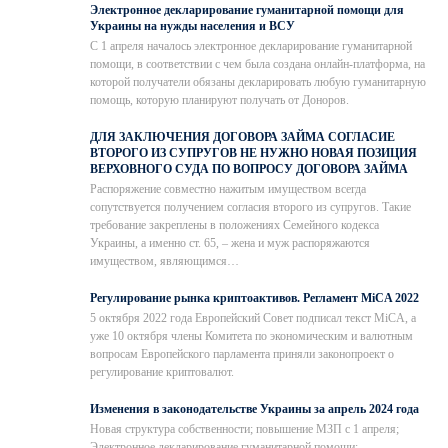
Электронное декларирование гуманитарной помощи для
Украины на нужды населения и ВСУ
С 1 апреля началось электронное декларирование гуманитарной
помощи, в соответствии с чем была создана онлайн-платформа, на
которой получатели обязаны декларировать любую гуманитарную
помощь, которую планируют получать от Доноров.
ДЛЯ ЗАКЛЮЧЕНИЯ ДОГОВОРА ЗАЙМА СОГЛАСИЕ
ВТОРОГО ИЗ СУПРУГОВ НЕ НУЖНО НОВАЯ ПОЗИЦИЯ
ВЕРХОВНОГО СУДА ПО ВОПРОСУ ДОГОВОРА ЗАЙМА
Распоряжение совместно нажитым имуществом всегда
сопутствуется получением согласия второго из супругов. Такие
требование закреплены в положениях Семейного кодекса
Украины, а именно ст. 65, – жена и муж распоряжаются
имуществом, являющимся…
Регулирование рынка криптоактивов. Регламент MiCA 2022
5 октября 2022 года Европейский Совет подписал текст MiCA, а
уже 10 октября члены Комитета по экономическим и валютным
вопросам Европейского парламента приняли законопроект о
регулирование криптовалют.
Изменения в законодательстве Украины за апрель 2024 года
Новая структура собственности; повышение МЗП с 1 апреля;
Электронное декларирование гуманитарной помощи;