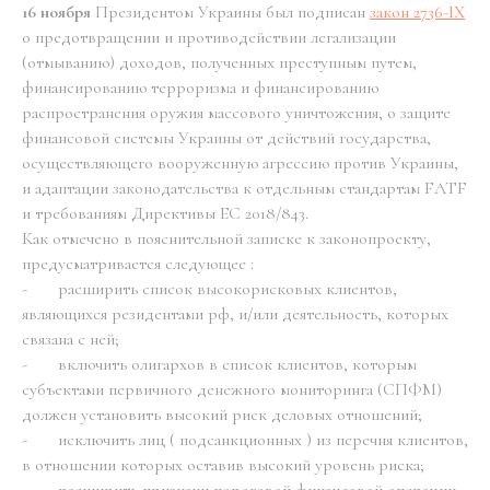
16 ноября
Президентом Украины был подписан
закон 2736-IX
о предотвращении и противодействии легализации
(отмыванию) доходов, полученных преступным путем,
финансированию терроризма и финансированию
распространения оружия массового уничтожения, о защите
финансовой системы Украины от действий государства,
осуществляющего вооруженную агрессию против Украины,
и адаптации законодательства к отдельным стандартам FATF
и требованиям Директивы ЕС 2018/843.
Как отмечено в пояснительной записке к законопроекту,
предусматривается следующее :
- расширить список высокорисковых клиентов,
являющихся резидентами рф, и/или деятельность, которых
связана с ней;
- включить олигархов в список клиентов, которым
субъектами первичного денежного мониторинга (СПФМ)
должен установить высокий риск деловых отношений;
- исключить лиц ( подсанкционных ) из перечня клиентов,
в отношении которых оставив высокий уровень риска;
- расширить признаки пороговой финансовой операции,