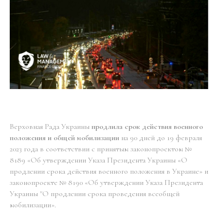
Верховная Рада Украины
продлила срок действия военного
положения и общей мобилизации
на 90 дней до 19 февраля
2023 года в соответствии с принятым законопроектом №
8189 «Об утверждении Указа Президента Украины «О
продлении срока действия военного положения в Украине» и
законопроекте № 8190 «Об утверждении Указа Президента
Украины "О продлении срока проведения всеобщей
мобилизации».