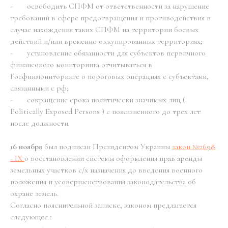
- освободить СПФМ от ответственности за нарушение
требований в сфере предотвращения и противодействия в
случае нахождения таких СПФМ на территории боевых
действий и/или временно оккупированных территориях;
- установление обязанности для субъектов первичного
финансового мониторинга отчитываться в
Госфинмониторинге о пороговых операциях с субъектами,
связанными с рф;
- сокращение срока политически значимых лиц (
Politically Exposed Persons ) с пожизненного до трех лет
после должности.
16 ноября
был подписан Президентом Украины
закон №2698
- IX
о восстановлении системы оформления прав аренды
земельных участков с/х назначения до введения военного
положения и усовершенствования законодательства об
охране земель.
Согласно пояснительной записке, законом предлагается
следующее :