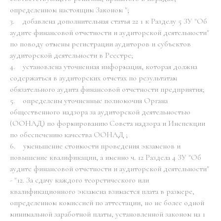
определенном настоящим Законом ";
3. добавлена дополнительная статья 22 1 к Разделу 5 ЗУ "Об
аудите финансовой отчетности и аудиторской деятельности"
по поводу отмены регистрации аудиторов и субъектов
аудиторской деятельности в Реестре;
4. установлена уточненная информация, которая должна
содержаться в аудиторских отчетах по результатам
обязательного аудита финансовой отчетности предприятия;
5. определены уточненные полномочия Органа
общественного надзора за аудиторской деятельностью
(ООНАД) по формированию Совета надзора и Инспекции
по обеспечению качества ООНАД ;
6. уменьшение стоимости проведения экзаменов и
повышение квалификации, а именно ч. 12 Раздела 4 ЗУ "Об
аудите финансовой отчетности и аудиторской деятельности"
- "12. За сдачу каждого теоретического или
квалификационного экзамена взимается плата в размере,
определенном комиссией по аттестации, но не более одной
минимальной заработной платы, установленной законом на 1