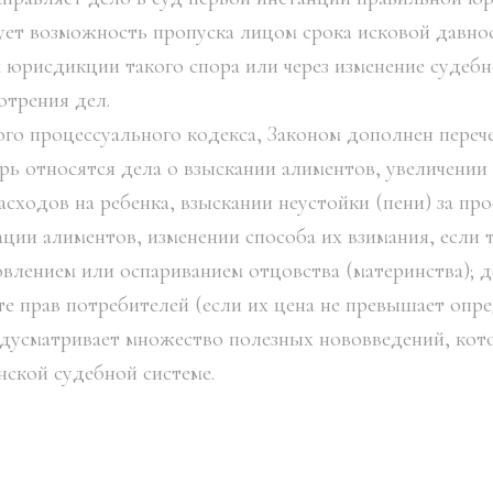
ует возможность пропуска лицом срока исковой давно
 юрисдикции такого спора или через изменение судебн
трения дел.
ого процессуального кодекса, Законом дополнен переч
рь относятся дела о взыскании алиментов, увеличении 
сходов на ребенка, взыскании неустойки (пени) за пр
ации алиментов, изменении способа их взимания, если 
новлением или оспариванием отцовства (материнства); 
те прав потребителей (если их цена не превышает опре
едусматривает множество полезных нововведений, кот
нской судебной системе.