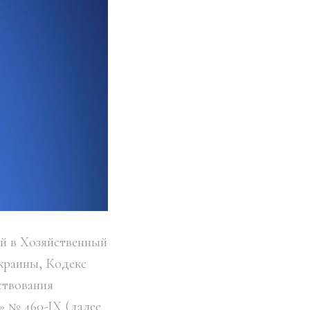
ий в Хозяйственный
краины, Кодекс
ствования
» № 460-ІХ (далее