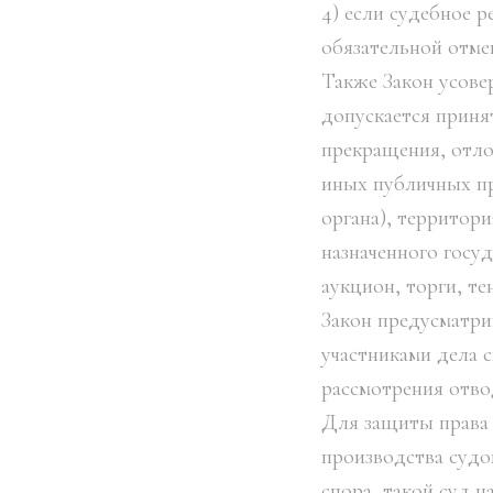
4) если судебное 
обязательной отме
Также Закон усове
допускается приня
прекращения, отло
иных публичных пр
органа), территор
назначенного госу
аукцион, торги, т
Закон предусматри
участниками дела 
рассмотрения отвод
Для защиты права 
производства судо
спора, такой суд 