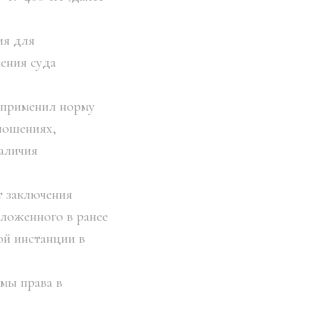
ия для
ения суда
 применил норму
ношениях,
аличия
т заключения
ложенного в ранее
ой инстанции в
мы права в