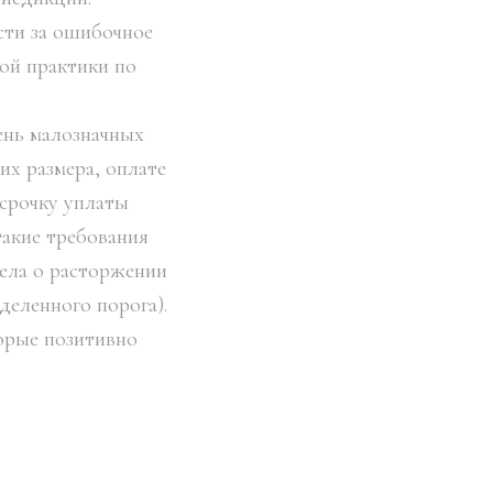
сти за ошибочное
ой практики по
ень малозначных
их размера, оплате
осрочку уплаты
такие требования
дела о расторжении
деленного порога).
орые позитивно