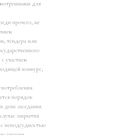
усмотренными для
реди прочего, не
твием
в, тендера или
осударственного
 с участием
оводящей конкурс,
употребления
ается порядок
в день заседания.
случае закрытия
 с неподсудностью
рисдикции.