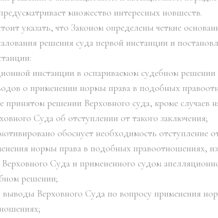
 предусматривает множество интересных новшеств.
стоит указать, что Законом определены четкие основан
алования решения суда первой инстанции и постановл
танции:
яционной инстанции в оспариваемом судебном решении
ыводов о применении нормы права в подобных правоот
е принятом решении Верховного суда, кроме случаев н
ховного Суда об отступлении от такого заключения;
мотивировано обоснует необходимость отступление о
енения нормы права в подобных правоотношениях, из
Верховного Суда и примененного судом апелляционн
бном решении;
ет выводы Верховного Суда по вопросу применения нор
ношениях;