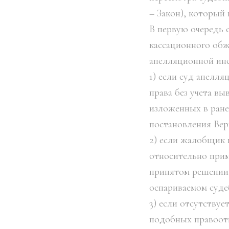
– Закон), который
В первую очередь 
кассационного обж
апелляционной инс
1) если суд апелл
права без учета в
изложенных в ране
постановления Вер
2) если жалобщик 
относительно прим
принятом решении 
оспариваемом суде
3) если отсутству
подобных правоот