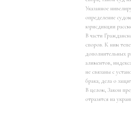
Указанное нивелир
определение судом
юрисдикции рассмо
В части Гражданск
споров. К ним тепе
дополнительных ра
алиментов, индекс
не связаны с уста
брака; дела о защи
В целом, Закон пр
отразятся на украи