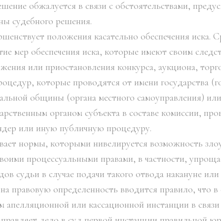
решение обжалуется в связи с обстоятельствами, пред
ны судебного решения.
ршенствует положения касательно обеспечения иска. С
тие мер обеспечения иска, которые имеют своим следс
жения или приостановления конкурса, аукциона, торго
оцедур, которые проводятся от имени государства (г
иальной общины (органа местного самоуправления) или
дарственным органом субъекта в составе комиссии, пр
ендер или иную публичную процедуру.
вает нормы, которыми нивелируется возможность зло
своими процессуальными правами, в частности, упрощ
ов судьи в случае подачи такого отвода накануне или 
на правовую определенность вводится правило, что в 
м апелляционной или кассационной инстанции в связи
направляет дело в суд первой инстанции правильной ю