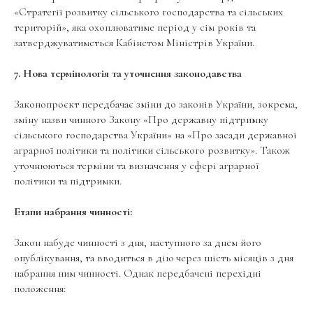
«Стратегії розвитку сільського господарства та сільських
територій», яка охоплюватиме період у сім років та
затверджуватиметься Кабінетом Міністрів України.
7. Нова термінологія та уточнення законодавства
Законопроєкт передбачає зміни до законів України, зокрема,
зміну назви чинного Закону «Про державну підтримку
сільського господарства України» на «Про засади державної
аграрної політики та політики сільського розвитку». Також
уточнюються терміни та визначення у сфері аграрної
політики та підтримки.
Етапи набрання чинності:
Закон набуде чинності з дня, наступного за днем його
опублікування, та вводиться в дію через шість місяців з дня
набрання ним чинності. Однак передбачені перехідні
положення: