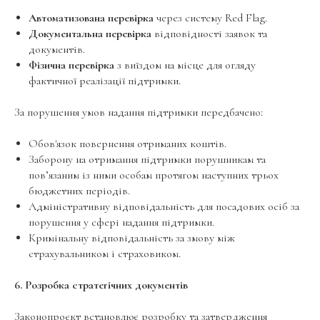
Автоматизована перевірка
через систему Red Flag.
Документальна перевірка
відповідності заявок та
документів.
Фізична перевірка
з виїздом на місце для огляду
фактичної реалізації підтримки.
За порушення умов надання підтримки передбачено:
Обов'язок повернення отриманих коштів.
Заборону на отримання підтримки порушникам та
пов’язаним із ними особам протягом наступних трьох
бюджетних періодів.
Адміністративну відповідальність для посадових осіб за
порушення у сфері надання підтримки.
Кримінальну відповідальність за змову між
страхувальником і страховиком.
6. Розробка стратегічних документів
Законопроєкт встановлює розробку та затвердження