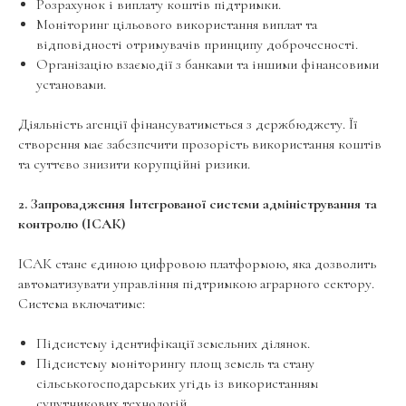
Розрахунок і виплату коштів підтримки.
Моніторинг цільового використання виплат та
відповідності отримувачів принципу доброчесності.
Організацію взаємодії з банками та іншими фінансовими
установами.
Діяльність агенції фінансуватиметься з держбюджету. Її
створення має забезпечити прозорість використання коштів
та суттєво знизити корупційні ризики.
2. Запровадження Інтегрованої системи адміністрування та
контролю (ІСАК)
ІСАК стане єдиною цифровою платформою, яка дозволить
автоматизувати управління підтримкою аграрного сектору.
Система включатиме:
Підсистему ідентифікації земельних ділянок.
Підсистему моніторингу площ земель та стану
сільськогосподарських угідь із використанням
супутникових технологій.