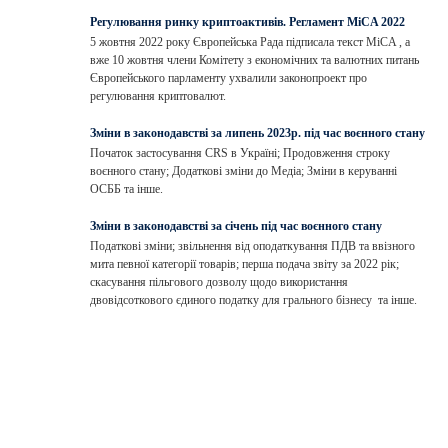
Регулювання ринку криптоактивів. Регламент MiCA 2022
5 жовтня 2022 року Європейська Рада підписала текст MiCA , а
вже 10 жовтня члени Комітету з економічних та валютних питань
Європейського парламенту ухвалили законопроект про
регулювання криптовалют.
Зміни в законодавстві за липень 2023р. під час воєнного стану
Початок застосування CRS в Україні; Продовження строку
воєнного стану; Додаткові зміни до Медіа; Зміни в керуванні
ОСББ та інше.
Зміни в законодавстві за січень під час воєнного стану
Податкові зміни; звільнення від оподаткування ПДВ та ввізного
мита певної категорії товарів; перша подача звіту за 2022 рік;
скасування пільгового дозволу щодо використання
двовідсоткового єдиного податку для грального бізнесу та інше.