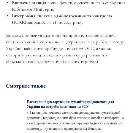
Виплатна агенція
почне функціонувати після її створення
Кабінетом Міністрів.
Інтегрована система адміністрування та контролю
(ІСАК)
запрацює з 1 січня 2027 року.
Загалом прийняття цього законопроєкту має забезпечити
системні зміни в управлінні підтримкою аграрного сектору
України, наблизити країну до стандартів ЄС, а також
створити умови для сталого розвитку українського
сільського господарства та сільських територій.
Смотрите также
Електронне декларування гуманітарної допомоги для
України на потреби населення та ЗСУ
З 1 квітня розпочалось електронне декларування гуманітарної
допомоги, відповідно з чим було створено онлайн платформу, на
якій Отримувачі зобов’язані декларувати будь-яку гуманітарну
допомогу, яку планують отримувати від Донорів.