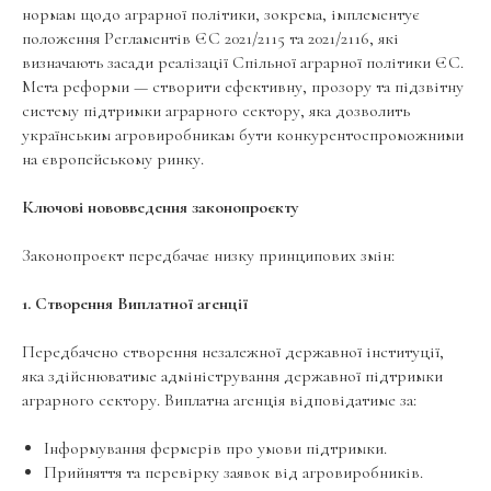
нормам щодо аграрної політики, зокрема, імплементує
положення Регламентів ЄС 2021/2115 та 2021/2116, які
визначають засади реалізації Спільної аграрної політики ЄС.
Мета реформи — створити ефективну, прозору та підзвітну
систему підтримки аграрного сектору, яка дозволить
українським агровиробникам бути конкурентоспроможними
на європейському ринку.
Ключові нововведення законопроєкту
Законопроєкт передбачає низку принципових змін:
1. Створення Виплатної агенції
Передбачено створення незалежної державної інституції,
яка здійснюватиме адміністрування державної підтримки
аграрного сектору. Виплатна агенція відповідатиме за:
Інформування фермерів про умови підтримки.
Прийняття та перевірку заявок від агровиробників.