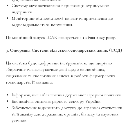
Систему автоматизованої верифікації отримувачів
підтримки.
Моніторинг відповідності виплат та притягнення до
відповідальності за порушення.
Повноцінний запуск ІСАК планується з
1 січня 2027 року
.
3. Створення Системи сільськогосподарських даних (ССД)
Ця система буде цифровим інструментом, що щорічно
збиратиме та аналізуватиме дані щодо економічних,
соціальних та екологічних аспектів роботи фермерських
господарств. Її завдання:
Інформаційне забезпечення державної аграрної політики.
Економічна оцінка аграрного сектору України.
Забезпечення відкритого доступу до аграрної статистики
та її аналізу для державних органів, бізнесу та наукових
установ.