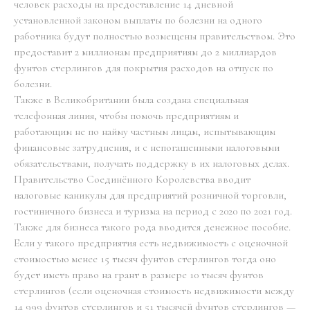
человек расходы на предоставление 14 дневной
установленной законом выплаты по болезни на одного
работника будут полностью возмещены правительством. Это
предоставит 2 миллионам предприятиям до 2 миллиардов
фунтов стерлингов для покрытия расходов на отпуск по
болезни.
Также в Великобритании была создана специальная
телефонная линия, чтобы помочь предприятиям и
работающим не по найму частным лицам, испытывающим
финансовые затруднения, и с непогашенными налоговыми
обязательствами, получать поддержку в их налоговых делах.
Правительство Соединённого Королевства вводит
налоговые каникулы для предприятий розничной торговли,
гостиничного бизнеса и туризма на период с 2020 по 2021 год.
Также для бизнеса такого рода вводится денежное пособие.
Если у такого предприятия есть недвижимость с оценочной
стоимостью менее 15 тысяч фунтов стерлингов тогда оно
будет иметь право на грант в размере 10 тысяч фунтов
стерлингов (если оценочная стоимость недвижимости между
14 999 фунтов стерлингов и 51 тысячей фунтов стерлингов —