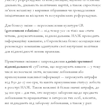
діяльність, діяльність політичних партій, а також спростовує
зв’язок механізму з мирними зібраннями чи громадськими
ініціативами на місцевих та всеукраїнських референдумах.
Для бізнесу зміни — переосмислення культури GR
(
government relations
) — від тепер усе «в тіні» має стати
чітким, документованим, відповідальним. НАЗК проводить
інформаційну кампанію, а Європейська бізнес-асоціація вже
рекомендує компаніям адаптувати свої внутрішні політики
для відповідності новим правилам.
Примітними змінами є запровадження
адміністративної
відповідальності
: суб’єктам, що порушують вимоги — у тому
числі несвоєчасні звіти, незаконне лобіювання або
приховування важливої інформації — загрожують штрафи
від 850 до 17 000 грн, та навіть призупинення статусу лобіста
в реєстрі НАЗК. Також можливі й більш значні штрафи, до
34 000 грн – для тих, хто порушує заборони щодо предмета
лобіювання та працюватиме в інтересах тих осіб, клієнтів,
які підпадають під заборону лобіювання, а також у разі