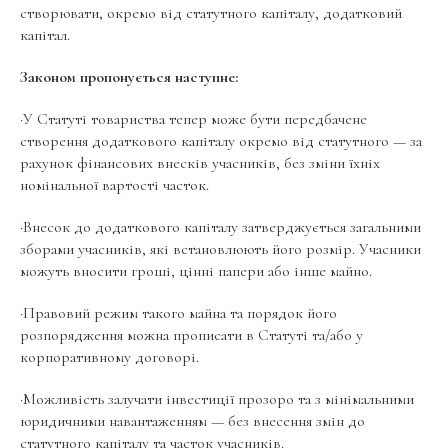
створювати, окремо від статутного капіталу, додатковий
капітал.
Законом пропонується наступне:
·У Статуті товариства тепер може бути передбачене
створення додаткового капіталу окремо від статутного — за
рахунок фінансових внесків учасників, без зміни їхніх
номінальної вартості часток.
·Внесок до додаткового капіталу затверджується загальними
зборами учасників, які встановлюють його розмір. Учасники
можуть вносити гроші, цінні папери або інше майно.
·Правовий режим такого майна та порядок його
розпорядження можна прописати в Статуті та/або у
корпоративному договорі.
·Можливість залучати інвестиції прозоро та з мінімальними
юридичними навантаженням — без внесення змін до
статутного капіталу та часток учасників.