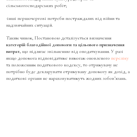
сільськогосподарських робіт;
·інші першочергові потреби постраждалих від війни та
надзвичайних ситуацій.
Таким чином, Постановою деталізується визначення
категорій благодійної допомоги та цільового призначення
витрат,
що підлягає звільненню від оподаткування. У разі
якщо допомога відповідатиме вимогам оновленого
переліку
та положенням податкового кодексу, то отримувачу не
потрібно буде декларувати отримувану допомогу як дохід, а
податкові органи не нараховуватимуть жодних зобов’язань.