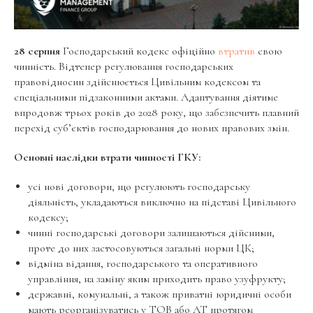
28 серпня
Господарський кодекс офіційно
втратив
свою
чинність. Відтепер регулювання господарських
правовідносин здійснюється Цивільним кодексом та
спеціальними підзаконними актами. Адаптування діятиме
впродовж трьох років до 2028 року, що забезпечить плавний
перехід суб’єктів господарювання до нових правових змін.
Основні наслідки втрати чинності ГКУ:
усі нові договори, що регулюють господарську
діяльність, укладаються виключно на підставі Цивільного
кодексу;
чинні господарські договори залишаються дійсними,
проте до них застосовуються загальні норми ЦК;
відміна відання, господарського та оперативного
управління, на заміну яким приходить право узуфрукту;
державні, комунальні, а також приватні юридичні особи
мають реорганізуватись у ТОВ або АТ протягом