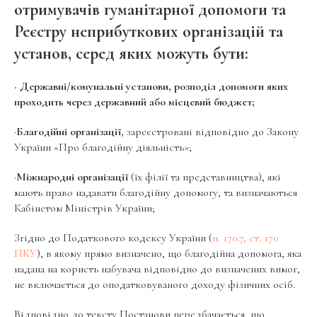
отримувачів гуманітарної допомоги та
Реєстру неприбуткових організацій та
установ, серед яких можуть бути:
· Державні/комунальні установи, розподіл допомоги яких
проходить через державний або місцевий бюджет;
·
Благодійні організації
, зареєстровані відповідно до Закону
України «Про благодійну діяльність»;
·
Міжнародні організації
(їх філії та представництва), які
мають право надавати благодійну допомогу, та визначаються
Кабінетом Міністрів України;
Згідно до Податкового кодексу України (
п. 170.7, ст. 170
ПКУ
), в якому прямо визначено, що благодійна допомога, яка
надана на користь набувача відповідно до визначених вимог,
не включається до оподатковуваного доходу фізичних осіб.
Відповідно до тексту Постанови передбачається, що