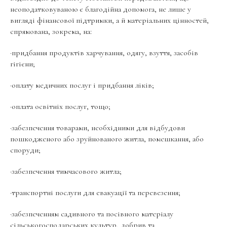
неоподатковуваною є благодійна допомога, не лише у
вигляді фінансової підтримки, а й матеріальних цінностей,
спрямована, зокрема, на:
·придбання продуктів харчування, одягу, взуття, засобів
гігієни;
·оплату медичних послуг і придбання ліків;
·оплата освітніх послуг, тощо;
·забезпечення товарами, необхідними для відбудови
пошкодженого або зруйнованого житла, помешкання, або
споруди;
·забезпечення тимчасового житла;
·транспортні послуги для евакуації та перевезення;
·забезпеченням садивного та посівного матеріалу
сільськогосподарських культур, добрив та