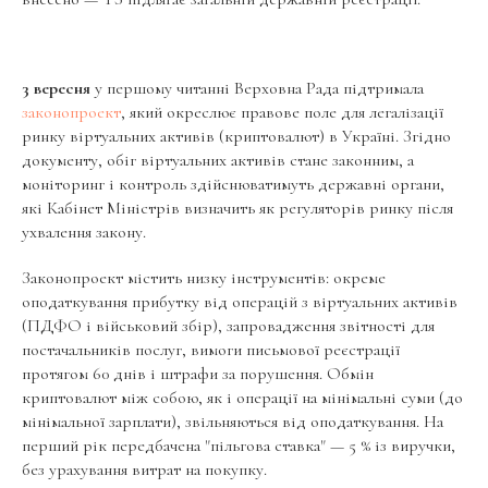
3 вересня
у першому читанні Верховна Рада підтримала
законопроект
, який окреслює правове поле для легалізації
ринку віртуальних активів (криптовалют) в Україні. Згідно
документу, обіг віртуальних активів стане законним, а
моніторинг і контроль здійснюватимуть державні органи,
які Кабінет Міністрів визначить як регуляторів ринку після
ухвалення закону.
Законопроект містить низку інструментів: окреме
оподаткування прибутку від операцій з віртуальних активів
(ПДФО і військовий збір), запровадження звітності для
постачальників послуг, вимоги письмової реєстрації
протягом 60 днів і штрафи за порушення. Обмін
криптовалют між собою, як і операції на мінімальні суми (до
мінімальної зарплати), звільняються від оподаткування. На
перший рік передбачена "пільгова ставка" — 5 % із виручки,
без урахування витрат на покупку.