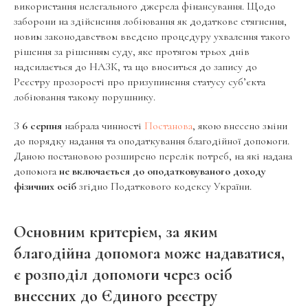
використання нелегального джерела фінансування. Щодо
заборони на здійснення лобіювання як додаткове стягнення,
новим законодавством введено процедуру ухвалення такого
рішення за рішенням суду, яке протягом трьох днів
надсилається до НАЗК, та що вноситься до запису до
Реєстру прозорості про призупинення статусу суб’єкта
лобіювання такому порушнику.
З
6 серпня
набрала чинності
Постанова
, якою внесено зміни
до порядку надання та оподаткування благодійної допомоги.
Даною постановою розширено перелік потреб, на які надана
допомога
не включається до оподатковуваного доходу
фізичних осіб
згідно Податкового кодексу України.
Основним критерієм, за яким
благодійна допомога може надаватися,
є розподіл допомоги через осіб
внесених до Єдиного реєстру