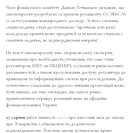
Член фінансового комітету Данило Гетманцев зауважив, що
законопроект розроблено за зразком регламенту ЄС (MiCA)
із застосуванням міжнародного досвіду. За його словами,
сплата податку стала доступнішою: "протягом 2026 року
володілець крипти може продати її за пільговою ставкою і
сплатити податки, не підтверджуючи витрати".
На текст законопроекту вже звернули увагу експерти,
зазначивши про необхідність уточнення, хто саме стане
регулятором (НБУ чи НКЦПФР), усунення термінологічніх
двозначностей, а також врегулювання доступу регулятора до
приміщень та інформаційних систем при розслідуванні. До
остаточного ухвалення до другого читання пропозицій може
бути чимало, але вже очевидно, що запуск ринку
криптоактивів отримує реальний шанс на офіційне
функціонування в Україні.
27 серпня
набув чинності
закон
про внесення змін до закону
про Товариства з обмеженою та додатковою
відповідальністю. Текстом закону встановлено право