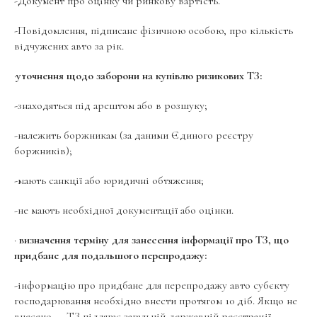
-Документ про оцінку чи ринкову вартість.
-Повідомлення, підписане фізичною особою, про кількість
відчужених авто за рік.
·
уточнення щодо заборони на купівлю ризикових ТЗ:
-знаходяться під арештом або в розшуку;
-належить боржникам (за даними Єдиного реєстру
боржників);
-мають санкції або юридичні обтяження;
-не мають необхідної документації або оцінки.
·
визначення терміну для занесення інформації про ТЗ, що
придбане для подальшого перепродажу:
-інформацію про придбане для перепродажу авто субєкту
господарювання необхідно внести протягом 10 діб. Якщо не
внесено — ТЗ підлягає загальній державній реєстрації.