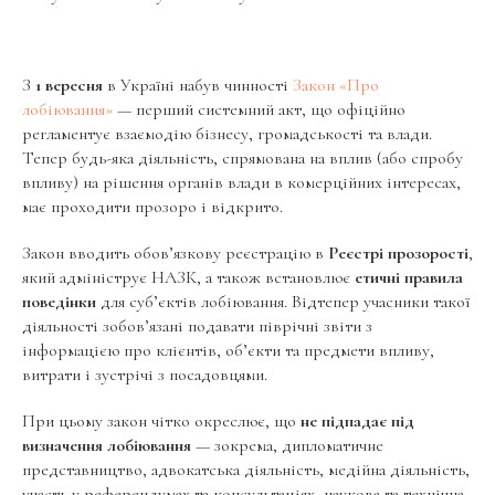
З
1 вересня
в Україні набув чинності
Закон «Про
лобіювання»
— перший системний акт, що офіційно
регламентує взаємодію бізнесу, громадськості та влади.
Тепер будь-яка діяльність, спрямована на вплив (або спробу
впливу) на рішення органів влади в комерційних інтересах,
має проходити прозоро і відкрито.
Закон вводить обов’язкову реєстрацію в
Реєстрі прозорості
,
який адмініструє НАЗК, а також встановлює
етичні правила
поведінки
для суб’єктів лобіювання. Відтепер учасники такої
діяльності зобов’язані подавати піврічні звіти з
інформацією про клієнтів, об’єкти та предмети впливу,
витрати і зустрічі з посадовцями.
При цьому закон чітко окреслює, що
не підпадає під
визначення лобіювання
— зокрема, дипломатичне
представництво, адвокатська діяльність, медійна діяльність,
участь у референдумах та консультаціях, наукова та технічна