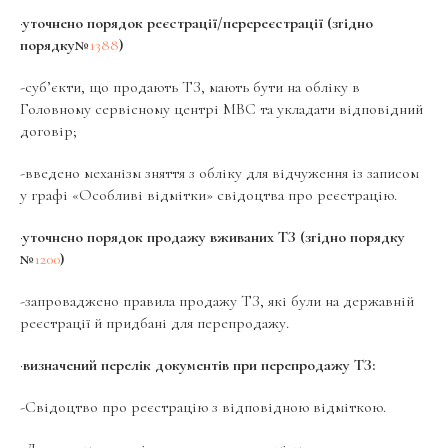
·
уточнено порядок реєстрації/перереєстрації (згідно
порядку№
1388
)
-суб’єкти, що продають ТЗ, мають бути на обліку в
Головному сервісному центрі МВС та укладати відповідний
договір;
-введено механізм зняття з обліку для відчуження із записом
у графі «Особливі відмітки» свідоцтва про реєстрацію.
·
уточнено порядок продажу вживаних ТЗ (згідно порядку
№
1200
)
-запроваджено правила продажу ТЗ, які були на державній
реєстрації й придбані для перепродажу.
·
визначений перелік документів при перепродажу ТЗ:
-Свідоцтво про реєстрацію з відповідною відміткою.