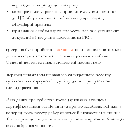
перехідного періоду до 2028 року;
корпоративне управління приводиться у відповідність
до ЦК: збори учасників, обов’язки директорів,
фідуціарні правила;
юридичним особам варто провести ревізію установчих
документів і вилучити посилання на ГКУ.
13 серпня
була прийнята
Постанова
щодо оновлення правил
держреєстрації та торгівлі транспортними засобами.
Основні нововведення, встановлені постановою:
·
переведення автоматизованого електронного реєстру
суб’єктів, які торгують ТЗ, у базу даних про суб’єктів
господарювання
-база даних про суб’єктів господарювання захищена
сертифікованими технічними та крипто засобами. Всі дані з
попереднього реєстру зберігаються й визнаються чинними.
Таке переведення даних має завершитись протягом 6 місяців
після набрання чинності.