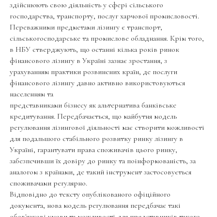
здійснюють свою діяльність у сфері сільського
господарства, транспорту, послуг харчової промисловості.
Переважними предметами лізингу є транспорт,
сільськогосподарське та промислове обладнання. Крім того,
в НБУ стверджують, що останні кілька років ринок
фінансового лізингу в Україні зазнає зростання, з
урахуванням практики розвинених країн, де послуги
фінансового лізингу давно активно використовуються
населенням та
представниками бізнесу як альтернатива банківське
кредитування. Передбачається, що майбутня модель
регулювання лізингової діяльності має створити можливості
для подальшого стабільного розвитку ринку лізингу в
Україні, гарантувати права споживачів цього ринку,
забезпечивши їх довіру до ринку та поінформованість, за
аналогом з країнами, де такий інструмент застосовується
споживачами регулярно.
Відповідно до тексту опублікованого офіційного
документа, нова модель регулювання передбачає такі
обов'язкові умови та можливості для представників такого