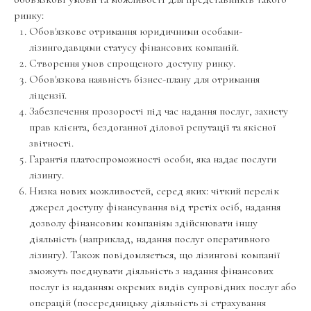
ринку:
Обов'язкове отримання юридичними особами-
лізингодавцями статусу фінансових компаній.
Створення умов спрощеного доступу ринку.
Обов'язкова наявність бізнес-плану для отримання
ліцензії.
Забезпечення прозорості під час надання послуг, захисту
прав клієнта, бездоганної ділової репутації та якісної
звітності.
Гарантія платоспроможності особи, яка надає послуги
лізингу.
Низка нових можливостей, серед яких: чіткий перелік
джерел доступу фінансування від третіх осіб, надання
дозволу фінансовим компаніям здійснювати іншу
діяльність (наприклад, надання послуг оперативного
лізингу). Також повідомляється, що лізингові компанії
зможуть поєднувати діяльність з надання фінансових
послуг із наданням окремих видів супровідних послуг або
операцій (посередницьку діяльність зі страхування