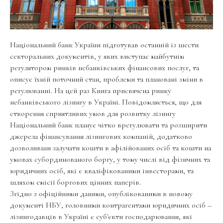
Національний банк України підготував останній із шести
секторальних документів, у яких виступає майбутнім
регулятором ринків небанківських фінансових послуг, та
описує їхній поточний стан, проблеми та плановані зміни в
регулюванні. На цей раз Книга присвячена ринку
небанківського лізингу в Україні. Повідомляється, що для
створення сприятливих умов для розвитку лізингу
Національний банк планує чітко врегулювати та розширити
джерела фінансування лізингових компаній, додатково
дозволивши залучати кошти в афілійованих осіб та кошти на
умовах субординованого боргу, у тому числі від фізичних та
юридичних осіб, які є кваліфікованими інвесторами, та
шляхом емісії боргових цінних паперів.
Згідно з офіційними даними, опублікованими в новому
документі НБУ, головними контрагентами юридичних осіб –
лізингодавців в Україні є суб'єкти господарювання, які