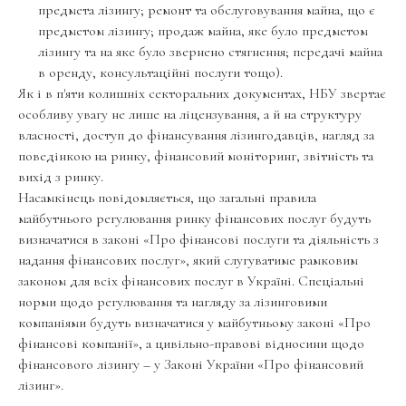
предмета лізингу; ремонт та обслуговування майна, що є
предметом лізингу; продаж майна, яке було предметом
лізингу та на яке було звернено стягнення; передачі майна
в оренду, консультаційні послуги тощо).
Як і в п'яти колишніх секторальних документах, НБУ звертає
особливу увагу не лише на ліцензування, а й на структуру
власності, доступ до фінансування лізингодавців, нагляд за
поведінкою на ринку, фінансовий моніторинг, звітність та
вихід з ринку.
Насамкінець повідомляється, що загальні правила
майбутнього регулювання ринку фінансових послуг будуть
визначатися в законі «Про фінансові послуги та діяльність з
надання фінансових послуг», який слугуватиме рамковим
законом для всіх фінансових послуг в Україні. Спеціальні
норми щодо регулювання та нагляду за лізинговими
компаніями будуть визначатися у майбутньому законі «Про
фінансові компанії», а цивільно-правові відносини щодо
фінансового лізингу – у Законі України «Про фінансовий
лізинг».