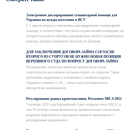
Электронное декларирование гуманитарной помощи для
Украины на нужды населения и ВСУ
С 1 апреля началось электронное декларирование гуманитарной
помощи, в соответствии с чем была создана онлайн-платформа, на
которой получатели обязаны декларировать любую гуманитарную
помощь, которую планируют получать от Доноров.
ДЛЯ ЗАКЛЮЧЕНИЯ ДОГОВОРА ЗАЙМА СОГЛАСИЕ
ВТОРОГО ИЗ СУПРУГОВ НЕ НУЖНО НОВАЯ ПОЗИЦИЯ
ВЕРХОВНОГО СУДА ПО ВОПРОСУ ДОГОВОРА ЗАЙМА
Распоряжение совместно нажитым имуществом всегда
сопутствуется получением согласия второго из супругов. Такие
требование закреплены в положениях Семейного кодекса
Украины, а именно ст. 65, – жена и муж распоряжаются
имуществом, являющимся…
Регулирование рынка криптоактивов. Регламент MiCA 2022
5 октября 2022 года Европейский Совет подписал текст MiCA, а
уже 10 октября члены Комитета по экономическим и валютным
вопросам Европейского парламента приняли законопроект о
регулирование криптовалют.