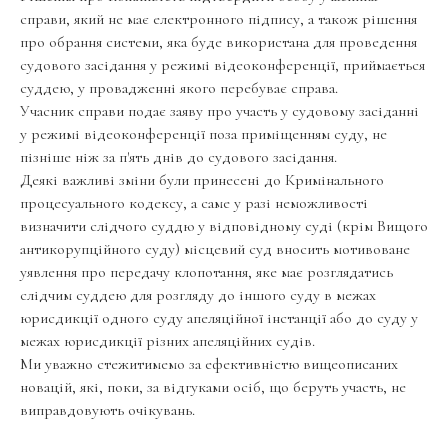
справи, який не має електронного підпису, а також рішення
про обрання системи, яка буде використана для проведення
судового засідання у режимі відеоконференції, приймається
суддею, у провадженні якого перебуває справа.
Учасник справи подає заяву про участь у судовому засіданні
у режимі відеоконференції поза приміщенням суду, не
пізніше ніж за п'ять днів до судового засідання.
Деякі важливі зміни були принесені до Кримінального
процесуального кодексу, а саме у разі неможливості
визначити слідчого суддю у відповідному суді (крім Вищого
антикорупційного суду) місцевий суд вносить мотивоване
уявлення про передачу клопотання, яке має розглядатись
слідчим суддею для розгляду до іншого суду в межах
юрисдикції одного суду апеляційної інстанції або до суду у
межах юрисдикції різних апеляційних судів.
Ми уважно стежитимемо за ефективністю вищеописаних
новацій, які, поки, за відгуками осіб, що беруть участь, не
виправдовують очікувань.