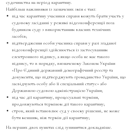
судочинства на період карантину.
Найбільш важливими із зазначених змін є такі:
під час карантину учасники справи можуть брати участь у
судовому засіданні у режимі відеоконференції поза
будинком суду з використанням власних технічних
засобів;
підтвердження особи учасника справи у разі згаданої
відеоконференції здійснюється із застосуванням
електронного підпису, а якщо особа не має такого
підпису, то в порядку, визначеному Законом України
«Про Єдиний державний демографічний реєстр та
документи, що підтверджують громадянство України, що
засвідчують особу або її спеціальний статус» або
Державною судовою адміністрацією України;
під час дії карантину, процесуальні терміни,
продовжуються терміном дії такого карантину;
строк, який встановлює суд у своєму рішенні, не може
бути меншим, ніж термін дії карантину;
На перших двох пунктах слід зупинитися докладніше.