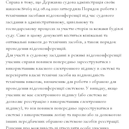
Справа в тому, що Державна судова адміністрація своїм
наказом №169 від 08.04.2020 затвердила Порядок роботи з
технічними засобами відеоконференції під час судового
засідання в адміністративному, цивільному та
господарському процесах за участю сторін за межами будівлі
суду. Саме в цьому документі містяться мінімальні та
оптимальні вимоги до технічних засобів, а також порядок
проведення відеоконференцій.
Для участі в судовому засіданні в режимі відеоконференції
учасник справи повинен попередньо зареєструватися з
використанням власного електронного підпису в системі та
перевірити власні технічні засоби на відповідність
технічним вимогам, визначеним для роботи з обраною для
проведення відеоконференції системою. У випадку, якщо
учасник не має електронного підпису (або система не
дозволяє реєстрацію з використанням електронного
підпису), то він повинен попередньо зареєструватися в
системі з використанням логіну та паролю або за допомогою
інших передбачених обраною системою засобів реєстрації.
Рішення про можливість підтвердити особу учасника