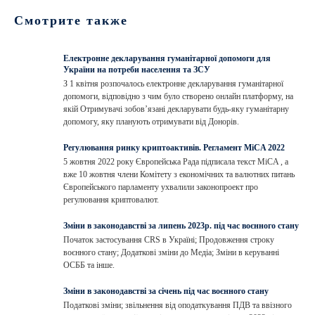
Смотрите также
Електронне декларування гуманітарної допомоги для
України на потреби населення та ЗСУ
З 1 квітня розпочалось електронне декларування гуманітарної
допомоги, відповідно з чим було створено онлайн платформу, на
якій Отримувачі зобов’язані декларувати будь-яку гуманітарну
допомогу, яку планують отримувати від Донорів.
Регулювання ринку криптоактивів. Регламент MiCA 2022
5 жовтня 2022 року Європейська Рада підписала текст MiCA , а
вже 10 жовтня члени Комітету з економічних та валютних питань
Європейського парламенту ухвалили законопроект про
регулювання криптовалют.
Зміни в законодавстві за липень 2023р. під час воєнного стану
Початок застосування CRS в Україні; Продовження строку
воєнного стану; Додаткові зміни до Медіа; Зміни в керуванні
ОСББ та інше.
Зміни в законодавстві за січень під час воєнного стану
Податкові зміни; звільнення від оподаткування ПДВ та ввізного