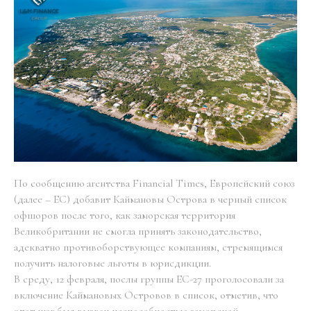
По сообщению агентства Financial Times, Европейский союз
(далее – ЕС) добавит Каймановы Острова в черный список
офшоров после того, как заморская территория
Великобритании не смогла принять законодательство,
адекватно противоборствующее компаниям, стремящимся
получить налоговые льготы в юрисдикции.
В среду, 12 февраля, послы группы ЕС-27 проголосовали за
включение Каймановых Островов в список, отметив, что