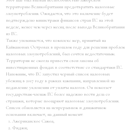
этот шаг был вызван неспособностью заморской
территорию Великобритании предотвратить налоговые
злоупотребления. Ожидается, что это включение будет
подтверждено министрами финансов стран ЕС на этой
неделе, менее чем через месяц после выхода Великобритании
из ЕС.
Также упоминается, что комплекс мер, принятый на
Каймановых Островах в прошлом году для решения проблем
налоговых злоупотреблений, был сочтен недостаточным.
Территория не смогла привести свои законы об
инвестиционных фондах в соответствие со стандартами ЕС.
Напомним, что ЕС запустил черный список налоговых
убежищ в 2017 году в рамках кампании, направленной на
подавление уклонения от уплаты налогов. Он помогает
государствам-членам ЕС более надежно вести дела со
странами, которые поощряют налоговые злоупотребления.
Список обновляется на непрерывном и динамичном
основании включает, на данный момент:
Американское Самоа;
Фиджи;