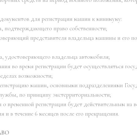
портных средств на период военного положения, кот
я документов для регистрации машин к минимуму:
а, подтверждающего право собственности;
товеряющий представителя владельца машины и его по
а, удостоверяющего владельца автомобиля;
ания во время регистрации будет осуществляться гос
ределах возможности;
 регистрацию машин, основными подразделениями Госу
лужбы, по принципу экстерриториальности;
н о временной регистрации будет действительным на в
 и в течение 6 месяцев после его прекращения.
АВО