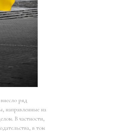
 внесло ряд
ы, направленные на
елом. В частности,
одательства, в том