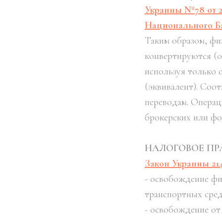
Украины Nº78 от 
Национального Бан
Таким образом, фи
конвертируются (о
используя только 
(эквивалент). Соо
переводам. Операц
брокерских или фо
НАЛОГОВОЕ ПР
Закон Украины 214
- освобождение фи
транспортных сред
- освобождение от