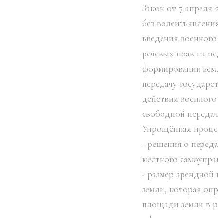
Закон от 7 апреля
без волеизъявлени
введения военного
речевых прав на н
формировании земли
передачу государс
действия военного
свободной передач
Упрощённая процед
- решения о перед
местного самоупра
- размер арендной
земли, которая оп
площади земли в р