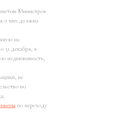
бинетом Министров
ия о них должна
енную на
о 31 декабря, в
лую недвижимость,
ьщики, не
ельство по
а;
ответы
по переходу