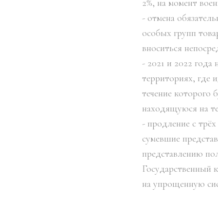
2%, на момент вое
- отмена обязател
особых групп това
вноситься непосре
- 2021 и 2022 год
территориях, где и
течение которого 
находящуюся на те
- продление с трёх
сумевшие представ
представлению пол
Государственный 
на упрощенную сис