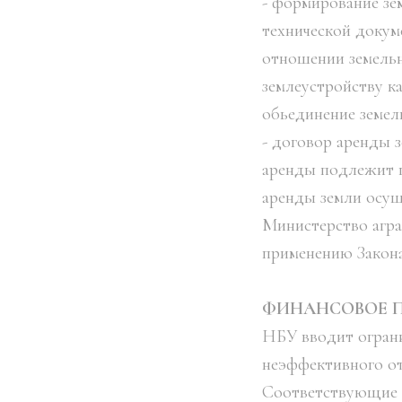
- формирование зем
технической докум
отношении земельн
землеустройству к
обьединение земел
- договор аренды з
аренды подлежит г
аренды земли осущ
Министерство агр
применению Закон
ФИНАНСОВОЕ 
НБУ вводит ограни
неэффективного отт
Соответствующие 