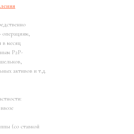
вления
редственно
» операциям,
 в месяц
чным P2P-
ошельков,
ных активов и т.д.
астности:
ввозе
ппы (со ставкой