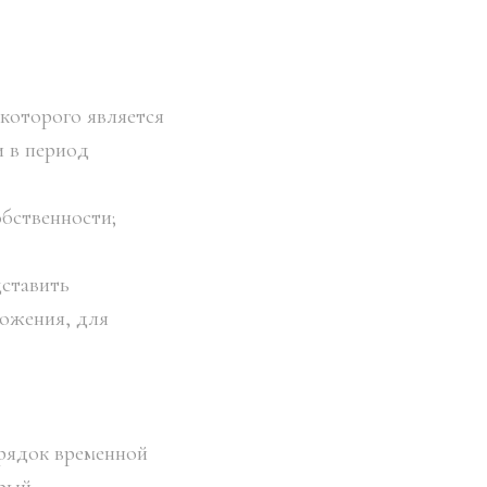
 которого является
и в период
обственности;
дставить
ложения, для
орядок временной