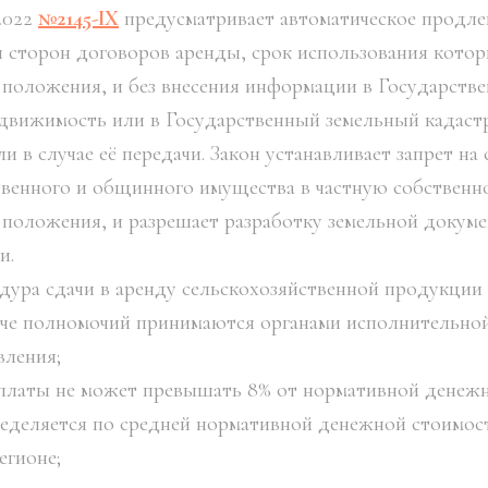
 2022
№2145-IX
предусматривает автоматическое продле
я сторон договоров аренды, срок использования котор
 положения, и без внесения информации в Государств
едвижимость или в Государственный земельный кадаст
 в случае её передачи. Закон устанавливает запрет н
твенного и общинного имущества в частную собственно
 положения, и разрешает разработку земельной докум
и.
ура сдачи в аренду сельскохозяйственной продукции 
аче полномочий принимаются органами исполнительной
вления;
 платы не может превышать 8% от нормативной денеж
ределяется по средней нормативной денежной стоимо
егионе;