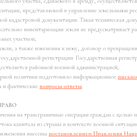
ельного участка, сдаваемого в аренду, осуществляется
ентации, представляемой в управление земельными рес
ой кадастровой документации. Такая техническая док
асательно инвентаризации земли не предусматривает ра
ьных участков;
емли, а также изменения к нему, договор о прекращен
осударственной регистрации. Государственная регист
ествляется районной военной администрацией;
арной политики подготовило информационное
письмо
а и фактические
вопросы-ответы
.
ПРАВО
чения на трансграничные операции граждан с целью 
ока капитала из страны в контексте военной ситуации
изменения внесены
постановлением Правления Наци