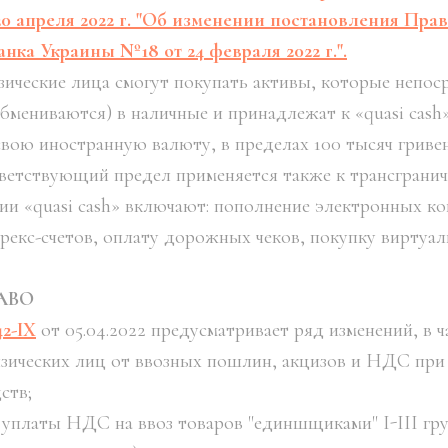
20 апреля 2022 г. "Об изменении постановления Пра
ка Украины Nº18 от 24 февраля 2022 г.".
зические лица смогут покупать активы, которые непос
бмениваются) в наличные и принадлежат к «quasi cash
свою иностранную валюту, в пределах 100 тысяч гривен
тветствующий предел применяется также к трансграни
ии «quasi cash» включают: пополнение электронных к
рекс-счетов, оплату дорожных чеков, покупку виртуаль
АВО
2-IX
от 05.04.2022 предусматривает ряд изменений, в ч
зических лиц от ввозных пошлин, акцизов и НДС при 
ств;
 уплаты НДС на ввоз товаров "единшщиками" I-III гру