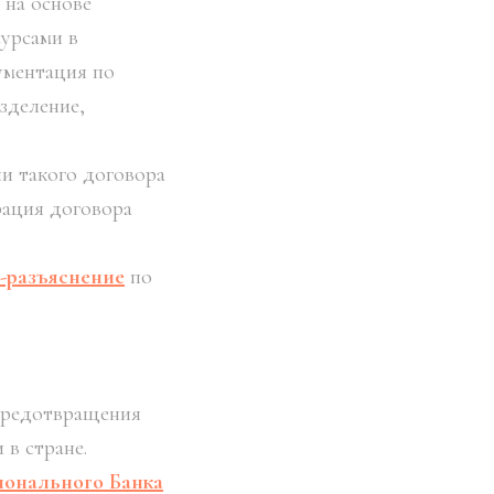
 на основе
урсами в
ументация по
зделение,
ии такого договора
рация договора
-разъяснение
по
предотвращения
 в стране.
онального Банка