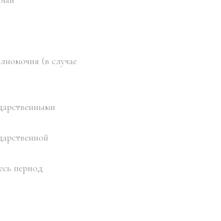
орый
лномочия (в случае
ударственными
дарственной
есь период