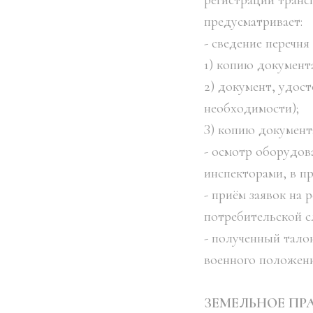
регистрации транс
предусматривает:
- сведение перечн
1) копию документ
2) документ, удос
необходимости);
З) копию документ
- осмотр оборудов
инспекторами, в п
- приём заявок на
потребительской с
- полученный тало
военного положения
ЗЕМЕЛЬНОЕ ПР