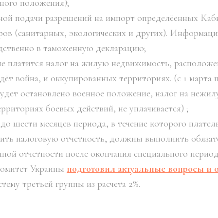
нного положения);
ьной подачи разрешений на импорт определёенных Ка
ров (санитарных, экологических и других). Информац
дственно в таможенную декларацию;
а не платится налог на жилую недвижимость, располож
дёт война, и оккупированных территориях. (с 1 марта п
будет остановлено военное положение, налог на нежи
рриториях боевых действий, не уплачивается) ;
 до шести месяцев периода, в течение которого плател
ить налоговую отчетность, должны выполнить обязат
ной отчетности после окончания специального период
комитет Украины
подготовил актуальные вопросы и 
тему третьей группы из расчета 2%.