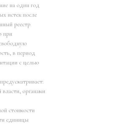
ние на один год
ых истек после
енный реестр
р при
а свободную
сть, в период
ентации с целью
предусматривает:
 власти, органами
ной стоимости
сти единицы