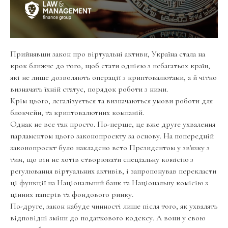
Прийнявши закон про віртуальні активи, Україна стала на
крок ближче до того, щоб стати однією з небагатьох країн,
які не лише дозволяють операції з криптовалютами, а й чітко
визначать їхній статус, порядок роботи з ними.
Крім цього, легалізується та визначаються умови роботи для
блокчейн, та криптовалютних компаній.
Однак не все так просто. По-перше, це вже друге ухвалення
парламентом цього законопроекту за основу. На попередній
законопроект було накладено вето Президентом у зв'язку з
тим, що він не хотів створювати спеціальну комісію з
регулювання віртуальних активів, і запропонував перекласти
ці функції на Національний банк та Національну комісію з
цінних паперів та фондового ринку.
По-друге, закон набуде чинності лише після того, як ухвалять
відповідні зміни до податкового кодексу. А вони у свою