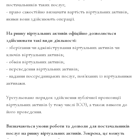
постачальників таких послуг;
- право самостійно визначати вартість віртуальних активів,
якими вони здійснюють операції.
На ринку віртуальних активів офіційно дозволяється
здійснювати такі види діяльності:
- зберігання чи адміністрування віртуальних активів чи
ключів віртуальних активів;
- обмін віртуальних активів;
- переведення віртуальних активів;
- надання посередницьких послуг, пов'язаних із віртуальними
активами.
Урегульовано порядок здійснення публічної пропозиції
віртуальних активів (у тому числі ICO), а також вимоги до
його проведення.
Визначаються умови роботи та дозволи для постачальників
послуг на ринку віртуальних активів. Зокрема, це можуть