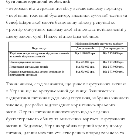
бути лише юридичні особи, які:
- отримали від держави дозвіл у встановленому порядку;
- керівник, головний бухгалтер, власники суттєвої частки та
бенефіціари якої мають бездоганну ділову репутацію.
- розмір статутного капіталу якої відповідає встановленій у
цьому законі сумі. Нижче відповідна таблиця:
Таким чином, слід зазначити, що ринок віртуальних активів
в Україні ще не врегульований до кінця. Залишаються
відкритими питання щодо оподаткування, набрання чинності
законом, розробка відповідних нормативно-правових
актів. Окремі питання виникатимуть щодо ведення
бухгалтерського обліку та визначення вартості віртуальних
активів. Водночас, Україна зробила перший крок у цьому
питанні, давши можливість створенню впорядкованого та