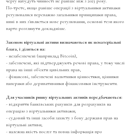
чергу набудуть чинності не раніше ніж з 2023 року.
По-третє, якщо раніше операції з віртуальними активами
регулювалися переважно загальними принципами права,
нині в них з'являється нове регулювання, основні тези якого
варто розглянути докладніше.
Законом віртуальні активи визначаються як нематеріальні
блага, і діляться на:
- незабезпечені (наприклад Bitcoin),
- забезпечені, які підтверджують речові права, у тому числі
права на інші об'єкти цивільних прав,
- фінансові, забезпечені валютними цінностями, цінними
паперами або деривативними фінансовими інструменти.
Для учасників ринку віртуальних активів передбачаються:
- відкриття банківських рахунків для розрахунків на
операцію з віртуальними активами;
- судовий та інші засоби захисту з боку держави прав на
віртуальні активи;
- належна якість послуг та повна інформація про