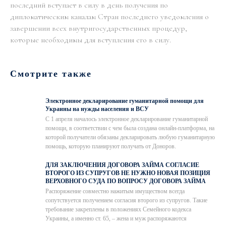
последний вступает в силу в день получения по
дипломатическим каналам Стран последнего уведомления о
завершении всех внутригосударственных процедур,
которые необходимы для вступления его в силу.
Смотрите также
Электронное декларирование гуманитарной помощи для
Украины на нужды населения и ВСУ
С 1 апреля началось электронное декларирование гуманитарной
помощи, в соответствии с чем была создана онлайн-платформа, на
которой получатели обязаны декларировать любую гуманитарную
помощь, которую планируют получать от Доноров.
ДЛЯ ЗАКЛЮЧЕНИЯ ДОГОВОРА ЗАЙМА СОГЛАСИЕ
ВТОРОГО ИЗ СУПРУГОВ НЕ НУЖНО НОВАЯ ПОЗИЦИЯ
ВЕРХОВНОГО СУДА ПО ВОПРОСУ ДОГОВОРА ЗАЙМА
Распоряжение совместно нажитым имуществом всегда
сопутствуется получением согласия второго из супругов. Такие
требование закреплены в положениях Семейного кодекса
Украины, а именно ст. 65, – жена и муж распоряжаются