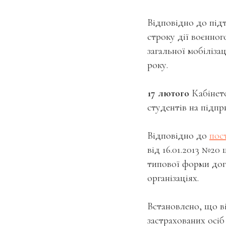
Відповідно до під
строку дії воєнного
загальної мобіліза
року.
17 лютого
Кабінето
студентів на підпр
Відповідно до
пос
від 16.01.2013 №2
типової форми дого
організаціях.
Встановлено, що в
застрахованих осі