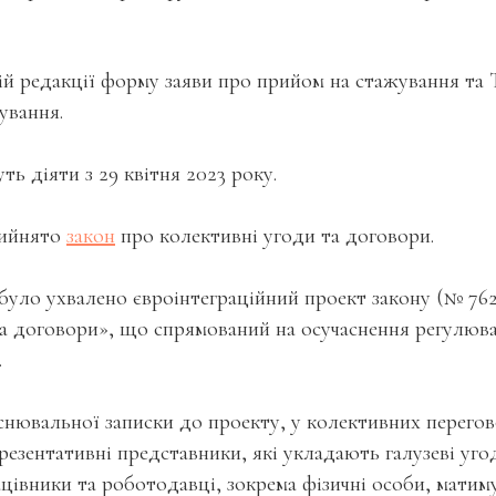
ій редакції форму заяви про прийом на стажування та
ування.
ть діяти з 29 квітня 2023 року.
ийнято
закон
про колективні угоди та договори.
уло ухвалено євроінтеграційний проект закону (№ 76
та договори», що спрямований на осучаснення регулюва
.
снювальної записки до проекту, у колективних перего
резентативні представники, які укладають галузеві уго
ацівники та роботодавці, зокрема фізичні особи, матим