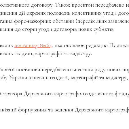
колективного договору. Також проектом передбачено 
пинення дії окремих положень колективних угод і дого
астання форс-мажорних обставин (перелік яких зазначено
ання до сторін угод і договорів нових суб'єктів.
валив
постанову №164
, яка оновлює редакцію Полож
тань геодезії, картографії та кадастру.
йнятої постанови передбачено внесення ряду нових 
у України з питань геодезії, картографії та кадастру, 
іністратора Державного картографо-геодезичного фонд
ганізації формування та ведення Державного картогра