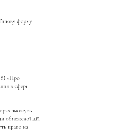
 Типову форму
28) «Про
ння в сфері
ворах зможуть
ди обмеженої дії.
уть право на