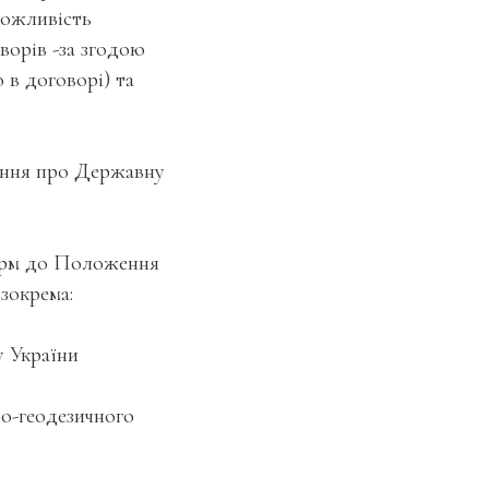
можливість
ворів -за згодою
 в договорі) та
ення про Державну
норм до Положення
зокрема:
у України
фо-геодезичного