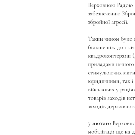
Верховною Радою 
забезпеченню Збро
збройної агресії.
Таким чином було в
більше ніж до 1 сі
квадрокоптерами (
приладами нічного
стимулюючих митни
юридичними, так і
військових у рація
товарів заходів не
заходів державног
7 лютого
Верховно
мобілізації ще на д