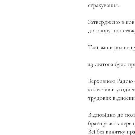
страхування.
Затверджено в нов
договору про стаж
Такі зміни розпочну
23 лютого
було пр
Верховною Радою б
колективні угоди 
трудових відносин
Відповідно до поя
брати участь нереп
Всі без винятку пр