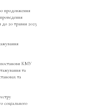
о продовження
проведення
и до 20 травня 2023
тажування
о постанови КМУ
стажування та
становах та
еєстру
го соціального