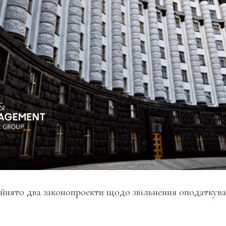
йнято два законопроекти щодо звільнення оподаткува