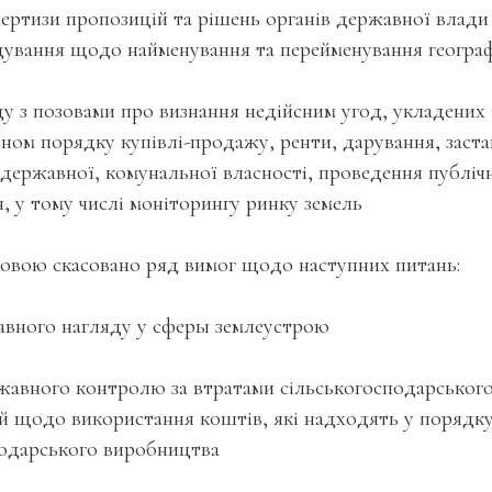
ертизи пропозицій та рішень органів державної влади 
дування щодо найменування та перейменування географ
ду з позовами про визнання недійсним угод, укладених
ном порядку купівлі-продажу, ренти, дарування, заста
 державної, комунальної власності, проведення публіч
, у тому числі моніторингу ринку земель
новою скасовано ряд вимог щодо наступних питань:
жавного нагляду у сферы землеустрою
жавного контролю за втратами сільськогосподарськог
й щодо використання коштів, які надходять у порядк
подарського виробництва