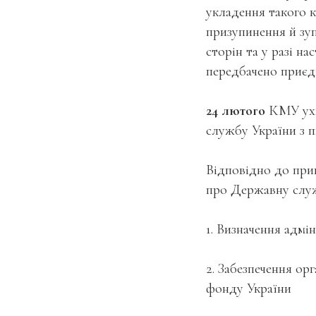
укладення такого 
призупинення й зу
сторін та у разі н
передбачено приєдн
24 лютого
КМУ ух
службу України з пи
Відповідно до при
про Державну служб
1. Визначення адм
2. Забезпечення ор
фонду України