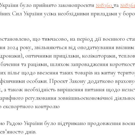
України було прийнято законопроекти
№8360
та
№8361
йних Сил України усіма необхідними приладами у боро
становлено, що тимчасово, на період дії воєнного стан
чня 2024 року, звільняються від оподаткування ввізним
дронами), оптичними прицілами, коліматорами, теплов
 бачення та раціями, шляхом запровадження короткос
х пільг щодо ввезення таких товарів на митну терито
 фізичними особами. Проект Закону додатково врахову
х, а також необхідність вирішення питання щодо незас
тарифного регулювання зовнішньоекономічної діяльност
о експортного контролю
ю Радою України було підтримано продовження воєнн
ев’яносто днів.