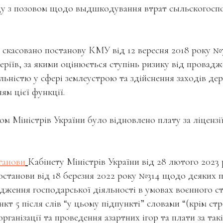
уду з позовом щодо выдшкодування втрат сыльскогосп
скасовано постанову КМУ від 12 вересня 2018 року 
ріїв, за якими оцінюється ступінь ризику від провад
льністю у сфері землеустрою та здійснення заходів де
ям цієї функції.
м Міністрів України було відновлено плату за ліцензії
танови
Кабінету Міністрів України від 28 лютого 2023
постанови від 18 березня 2022 року №314 щодо деяких 
дження господарської діяльності в умовах воєнного ста
т 5 після слів “у цьому підпункті” словами “(крім стро
організації та проведення азартних ігор та плати за такі 