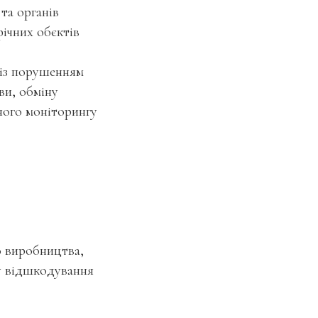
та органів
ічних обєктів
 із порушенням
ви, обміну
ного моніторингу
о виробництва,
у відшкодування