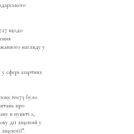
одарського
№727 щодо
ження
ржавного нагляду у
 у сфері азартних
 року №173 було
питань про
ну в пункті 1,
ку дії ліцензій у
ліцензії)”.