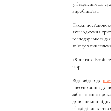
3. Звернення до с
виробництва
Також постановою 
затвердження крите
господарською дія
зв’язку з виключенн
28 лютого
Кабінето
ігор.
Відповідно до
пос
внесено зміни до 
забезпечення прова
доповнивши підпунк
сфері діяльності з 