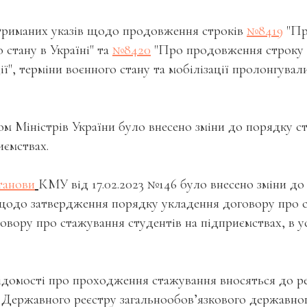
триманих указів щодо продовження строків
№8419
"Пр
 стану в Україні" та
№8420
"Про продовження строку 
ції", терміни воєнного стану та мобілізації пролонгувал
м Міністрів України було внесено зміни до порядку с
иємствах.
танови
КМУ від 17.02.2023 №146 було внесено зміни д
0 щодо затвердження порядку укладення договору про 
вору про стажування студентів на підприємствах, в у
ідомості про проходження стажування вносяться до р
б Державного реєстру загальнообов’язкового державно