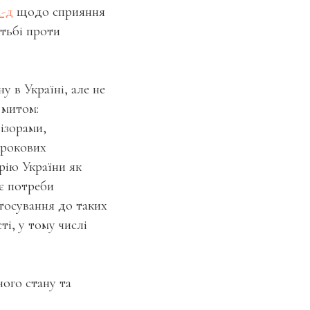
-д
щодо сприяння
тьбі проти
у в Україні, але не
 митом:
ізорами,
трокових
рію України як
є потреби
тосування до таких
і, у тому числі
ого стану та