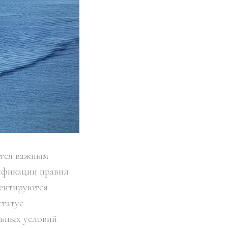
ется важным
ификации правил
ментируются
статус
льных условий