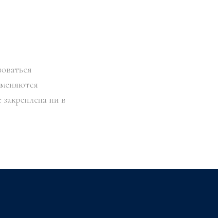
зоваться
именяются
 закреплена ни в