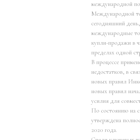
международной пос
Международной то
сегодняшний день,
международные то
купли-продажи в ч
пределах одной ст
В процессе примен
недостатков, в свя
новых правил Инко
новых правил нача
усилия для совмес
По состоянию на 
утверждена полност
2020 года.
Среди ключевых из