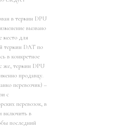
нован в термин DPU
 изменение вызвано
 место для
ый термин DAT по
сь в конкретное
ас же, термин DPU
 именно продавцу.
анко перевозчик) –
зи с
рских перевозок, в
и включить в
тобы последний