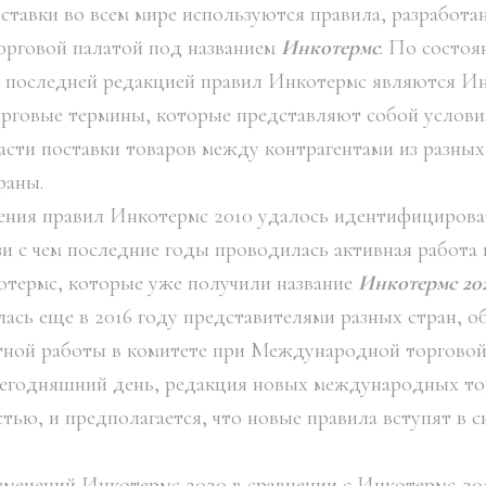
тавки во всем мире используются правила, разработа
рговой палатой под названием
Инкотермс
. По состоя
 последней редакцией правил Инкотермс являются Ин
рговые термины, которые представляют собой услови
асти поставки товаров между контрагентами из разных 
раны.
ения правил Инкотермс 2010 удалось идентифицирова
зи с чем последние годы проводилась активная работа 
термс, которые уже получили название
Инкотермс 202
лась еще в 2016 году представителями разных стран, 
тной работы в комитете при Международной торговой
сегодняшний день, редакция новых международных то
ью, и предполагается, что новые правила вступят в с
менений Инкотермс 2020 в сравнении с Инкотермс-20