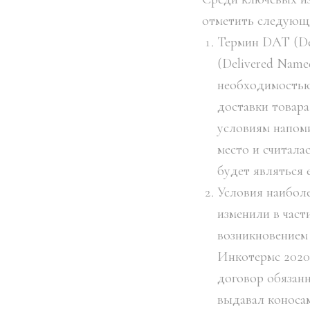
отметить следующ
Термин DAT (Del
(Delivered Name
необходимостью
доставки товара
условиям напом
место и считала
будет являться 
Условия наиболе
изменили в част
возникновением
Инкотермс 2020
договор обязанн
выдавал коносам