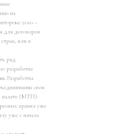
нные
нию на
кторемс-2010 –
я для договоров
стран, или в
ть ряд
по разработке
0.
Разработка
объединившим свои
 палате (МТП).
рговых правил уже
илу уже с начала
10 следует