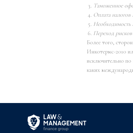
Таможенное офо
Оплата налогов 
Необходимость и
Переход рисков
Более того, сторо
Инкотермс-2010 и
исключительно по 
каких международн