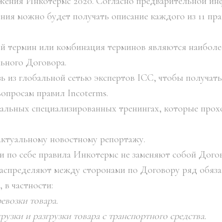
жения Инкотермс 2020. Согласно предварительной ин
ия можно будет получать описание каждого из 11 пр
ой термин или комбинация терминов являются наибол
ьного Договора.
зь из глобальной сетью экспертов ICC, чтобы получат
опросам правил Incoterms.
уальных специализированных тренингах, которые прох
актуальному новостному репортажу.
и по себе правила Инкотермс не заменяют собой Дого
аспределяют между сторонами по Договору ряд обяза
 в частности:
евозки товара.
рузки и разгрузки товара с транспортного средства.