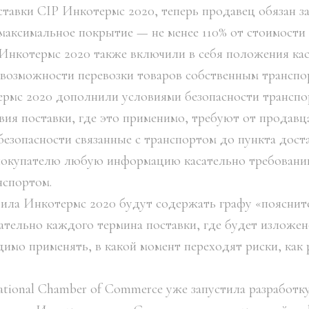
тавки CIP Инкотермс 2020, теперь продавец обязан за
(максимальное покрытие — не менее 110% от стоимости 
Инкотермс 2020 также включили в себя положения ка
 возможности перевозки товаров собственным транспо
рмс 2020 дополнили условиями безопасности транспор
вия поставки, где это применимо, требуют от продав
езопасности связанные с транспортом до пункта доста
покупателю любую информацию касательно требований
нспортом.
авила Инкотермс 2020 будут содержать графу «поясни
ательно каждого термина поставки, где будет изложен
имо применять, в какой момент переходят риски, как
national Chamber of Commerce уже запустила разработк