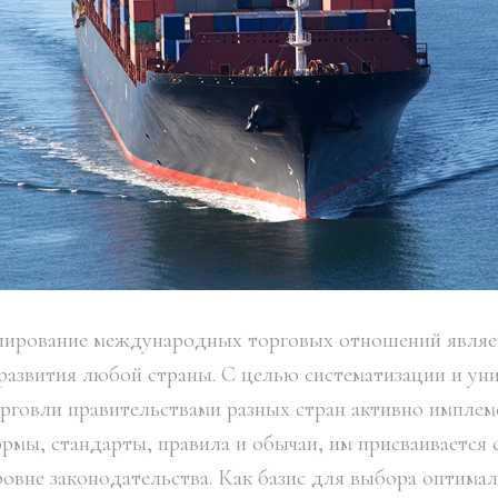
лирование международных торговых отношений явля
развития любой страны. С целью систематизации и ун
рговли правительствами разных стран активно импле
мы, стандарты, правила и обычаи, им присваивается 
ровне законодательства. Как базис для выбора оптима