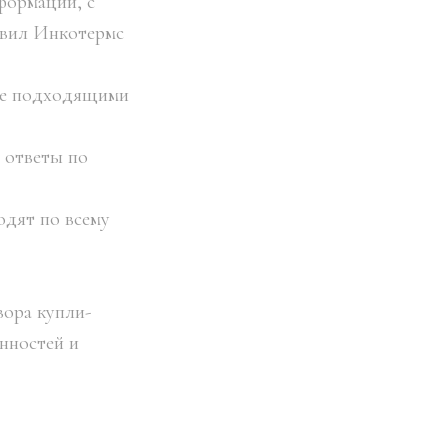
формации, с
авил Инкотермс
ее подходящими
ь ответы по
одят по всему
вора купли-
нностей и