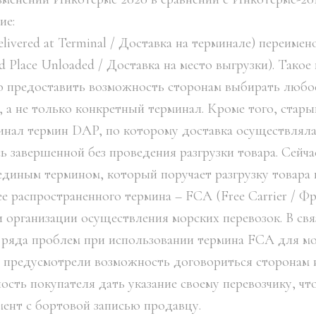
ие:
ivered at Terminal / Доставка на терминале) переиме
d Place Unloaded / Доставка на место выгрузки). Такое
 предоставить возможность сторонам выбирать любое
, а не только конкретный терминал. Кроме того, стар
инал термин DAP, по которому доставка осуществляла
сь завершенной без проведения разгрузки товара. Сейч
единым термином, который поручает разгрузку товара
е распространенного термина – FCA (Free Carrier / Фр
и организации осуществления морских перевозок. В свя
 ряда проблем при использовании термина FCA для мо
 предусмотрели возможность договориться сторонам 
ость покупателя дать указание своему перевозчику, ч
ент с бортовой записью продавцу.