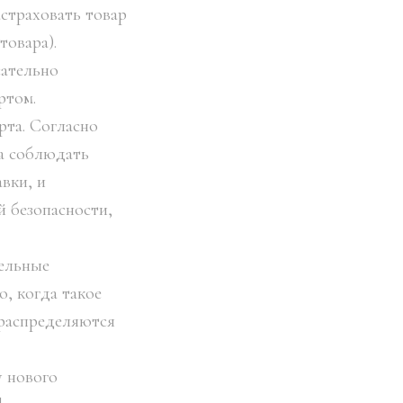
страховать товар
товара).
сательно
ртом.
та. Согласно
ца соблюдать
вки, и
 безопасности,
тельные
о, когда такое
 распределяются
у нового