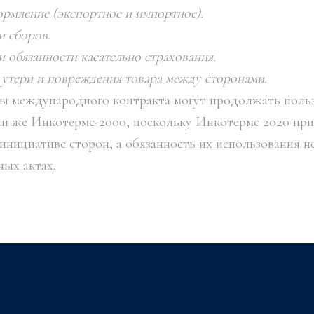
рмление (экспортное и импортное).
и сборов.
 обязанности касательно страхования.
 утери и повреждения товара между сторонами.
ны международного контракта могут продолжать поль
ли же Инкотермс-2000, поскольку Инкотермс 2020 пр
инициативе сторон, а обязанность их использования не
ых актах.