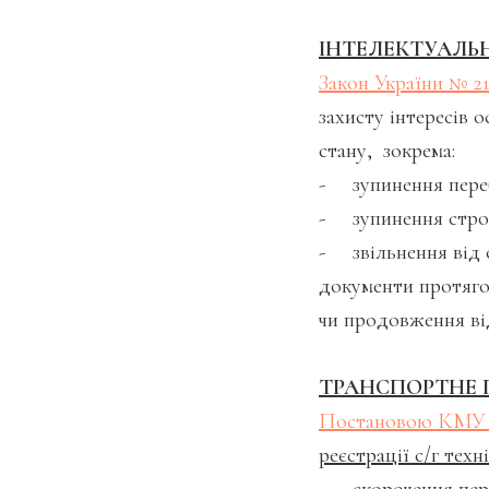
ІНТЕЛЕКТУАЛЬ
Закон України № 2
захисту інтересів о
стану, зокрема:
- зупинення перебі
- зупинення строк
- звільнення від 
документи протягом
чи продовження ві
ТРАНСПОРТНЕ 
Постановою КМУ
реєстрації с/г техн