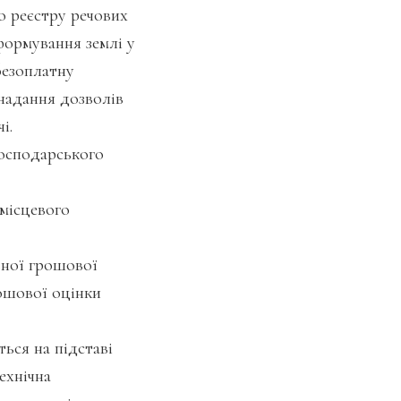
о реєстру речових
формування землі у
 безоплатну
 надання дозволів
і.
господарського
місцевого
ної грошової
рошової оцінки
ься на підставі
ехнічна