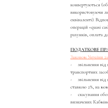
конвертуються (об
використовуючи лиш
еквіваленті). Відп
операцій «quasi ca
рахунків, оплата д
ПОДАТКОВЕ ПР
Законом України 2
- звільнення від в
транспортних засоб
- звільнення від м
ставкою 2%, на мом
- скасування обов
визначених Кабміно