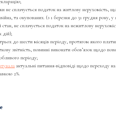
екларацію;
ки не сплачується податок на житлову нерухомість, щ
війна, та окупованих. (з 1 березня до 31 грудня року, у
 стан, не сплачується податок на нежитлову нерухоміс
 дій);
ьох до шести місяців періоду, протягом якого платни
кову звітність, повинні виконати обов’язок щодо повн
собливого періоду;
отувала
актуальні питання-відповіді щодо переходу н
тавкою 2%.
е