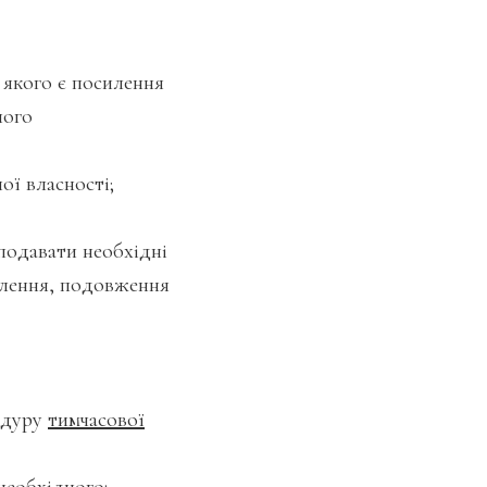
 якого є посилення
ного
ої власності;
подавати необхідні
овлення, подовження
едуру
тимчасової