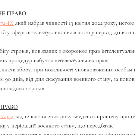
НЕ ПРАВО
174-IX
який набрав чинності 13 квітня 2022 року, метою
сіб у сфері інтелектуальної власності у період дії воєн
гу строків, пов'язаних з охороною прав інтелектуальн
ів процедур набуття інтелектуальних прав;
сплати збору, при можливості уповноваженим особам 
 90 днів, від дня скасування воєнного стану, за пон
дповідних строків.
ПРАВО
 №434
від 12 квітня 2022 року введено спрощену проц
іки
у період дії воєнного стану, що передбачає: