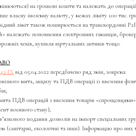
мінюються) на грошові кошти та належать до операцій 
е власну іноземну валюту, у межах ліміту 100 тис. грн
овідний ліміт також поширюється на транскордонні P2P
sh» належать: поповнення електронних гаманців, броке
орожніх чеків, купівля віртуальних активів тощо.
АВО
142-IX
від 05.04.2022 передбачено ряд змін, зокрема:
візного мита, акцизу та ПДВ операції із ввезення фіз
ів;
ита ПДВ операцій з ввезення товарів «спрощенцями» І-
ент воєнного стану);
’язкового подання дозволів на імпорт спеціальних гру
м (санітарні, екологічні та інші). Інформацію про них