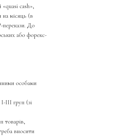
«quasi cash»,
 на місяць (в
-перекази. До
рських або форекс-
ичними особами
ІІІ груп (зі
п товарів,
 треба вносити