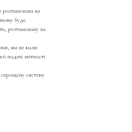
о розташована на
 якому буде
ть, розташовану на
ки, які не мали
ої подачі звітності
а спрощену систему