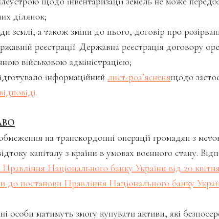
млеустрою щодо інвентаризації земель не може передб
их ділянок;
землі, а також зміни до нього, договір про розірван
ржавній реєстрації. Державна реєстрація договору ор
нною військовою адміністрацією;
ідготувало інформаційний
лист-роз’ясненя
щодо застос
відповід
і.
АВО
бмеження на транскордонні операції громадян з мето
дтоку капіталу з країни в умовах воєнного стану. Відп
Правління Національного банку України від 20 квітн
ни до постанови Правління Національного банку Украї
ні особи матимуть змогу купувати активи, які безпосе