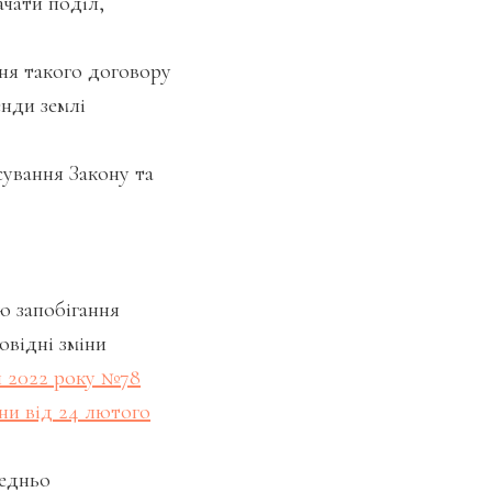
ачати поділ,
ня такого договору
енди землі
ування Закону та
ю запобігання
овідні зміни
я 2022 року №78
ни від 24 лютого
редньо