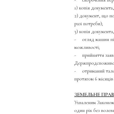
- скорочення пере
1) копія документа
2) документ, що п
разі потреби);
3) копія документа
- огляд машин під
можливості;
- прийняття заяв 
Держпродспоживсл
- отриманий талон
протягом 6 місяців 
ЗЕМЕЛЬНЕ ПРА
Ухваленим Законом
один рік без волев