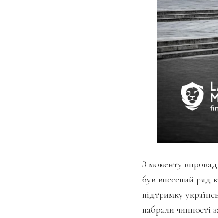
З моменту впровад
був внесений ряд 
підтримку українсь
набрали чинності з