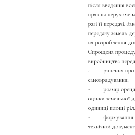
після введення воє
прав на нерухоме 
разі її передачі. З
передачу земель де
на розроблення док
Спрощена процедур
виробництва перед
- рішення про пе
самоврядування;
- розмір орендно
оцінки земельної д
одиниці площі рілл
- формування земе
технічної документ