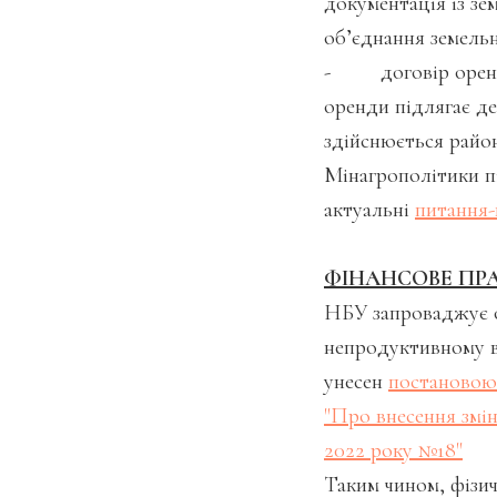
документація із зе
об’єднання земельн
- договір оренди 
оренди підлягає де
здійснюється райо
Мінагрополітики п
актуальні
питання-
ФІНАНСОВЕ ПР
НБУ запроваджує о
непродуктивному ві
унесен
постановою 
"Про внесення змі
2022 року №18"
Таким чином, фізич