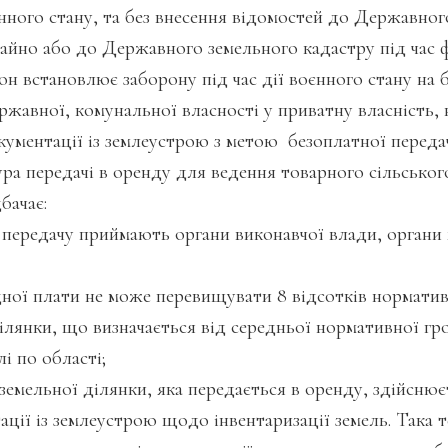
нного стану, та без внесення відомостей до Державног
майно або до Державного земельного кадастру під час 
акон встановлює заборону під час дії воєнного стану на
ржавної, комунальної власності у приватну власність,
ументації із землеустрою з метою безоплатної передач
а передачі в оренду для ведення товарного сільсько
бачає:
редачу приймають органи виконавчої влади, органи 
ї плати не може перевищувати 8 відсотків норматив
ілянки, що визначається від середньої нормативної г
і по області;
льної ділянки, яка передається в оренду, здійснюєт
ації із землеустрою щодо інвентаризації земель. Така т