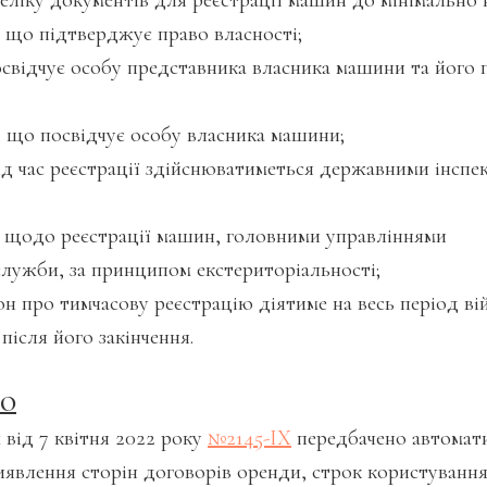
ліку документів для реєстрації машин до мінімально 
, що підтверджує право власності;
освідчує особу представника власника машини та його
, що посвідчує особу власника машини;
 час реєстрації здійснюватиметься державними інспе
щодо реєстрації машин, головними управліннями
ужби, за принципом екстериторіальності;
 про тимчасову реєстрацію діятиме на весь період вій
після його закінчення.
ВО
 від 7 квітня 2022 року
№2145-IX
передбачено автомат
иявлення сторін договорів оренди, строк користування