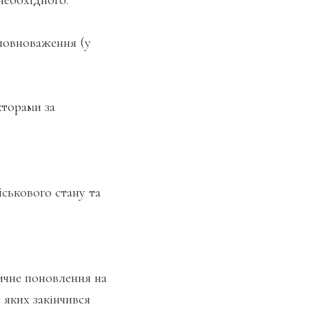
необхідного:
 повноваження (у
кторами за
ськового стану та
ичне поновлення на
 яких закінчився