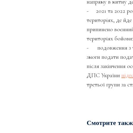
напряму в митну д
- 2021 та 2022 ро
територіях, де йде 
припинено воєнний
територіях бойових
- подовження з тр
змоги подати подат
після закінчення о
ДПС України
підг
третьої групи за с
Смотрите такж