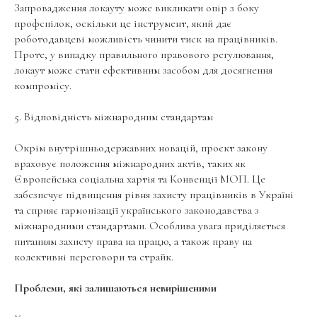
Запровадження локауту може викликати опір з боку
профспілок, оскільки це інструмент, який дає
роботодавцеві можливість чинити тиск на працівників.
Проте, у випадку правильного правового регулювання,
локаут може стати ефективним засобом для досягнення
компромісу.
5. Відповідність міжнародним стандартам
Окрім внутрішньодержавних новацій, проєкт закону
враховує положення міжнародних актів, таких як
Європейська соціальна хартія та Конвенції МОП. Це
забезпечує підвищення рівня захисту працівників в Україні
та сприяє гармонізації українського законодавства з
міжнародними стандартами. Особлива увага приділяється
питанням захисту права на працю, а також праву на
колективні переговори та страйк.
Проблеми, які залишаються невирішеними