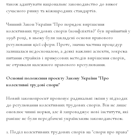
також адаптувати національне законодавство до вимог
сучасного ринку та міжнародних стандартів.
Чинний Закон України "Про порядок вирішення
колективних трудових спорів (конфліктів)" був прийнятий у
1998 році, в ньому були закладені основи правового
регулювання цієї сфери. Проте, значна частина процедур
залишалася недосконалою, а деякі важливі аспекти, зокрема
питання страйків і примусових методів вирішення спорів,
не отримали належного правового врегулювання.
Основні положення проєкту Закону України "Про
колективні трудові спори"
Новий законопроєкт пропонує радикальні зміни у підходах
до регулювання колективних трудових спорів. Він не лише
оновлює чинні норми, але й запроваджує нові інститути, які
раніше не були передбачені українським законодавством.
1. Поділ колективних трудових спорів на "спори про права"