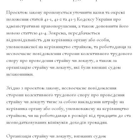
Проєктом закону пропонується уточнити назви та окремі
положення статей 41-1, 41-2 та 41-3 Кодексу України про
адміністративні правопорушення, а також доповнити його
новою статтею 41-4. Зокрема, передбачається
відповідальність для керівника органу або особи,
уповноваженої на керівництво страйком, та роботодавця за
несвоєчасне повідомлення сторони колективного трудового
спору про проведення страйку чи локауту, а також за
організацію страйку чи локауту, які були визнані судом
незаконними.
Згідно з проєктом закону, несвоєчасне повідомлення
сторони колективного трудового спору про проведення
страйку чи локауту тягне за собою накладення штрафу на
керівника органу або особу, уповноважену на керівництво
страйком, чи на роботодавця в розмірі від тридцяти до ста
неоподатковуваних мінімумів доходів громадян.
Організація страйку чи локауту, визнаних судом