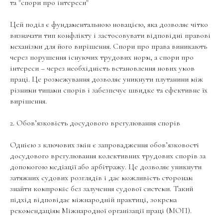
та "спори про інтереси"
Цей поділ є фундаментальною новацією, яка дозволяє чітко
визначати тип конфлікту і застосовувати відповідні правові
механізми для його вирішення. Спори про права виникають
через порушення існуючих трудових норм, а спори про
інтереси – через необхідність встановлення нових умов
праці. Це розмежування дозволяє уникнути плутанини між
різними типами спорів і забезпечує швидке та ефективне їх
вирішення.
2. Обов’язковість досудового врегулювання спорів
Однією з ключових змін є запровадження обов’язковості
досудового врегулювання колективних трудових спорів за
допомогою медіації або арбітражу. Це дозволяє уникнути
затяжних судових розглядів і дає можливість сторонам
знайти компроміс без залучення судової системи. Такий
підхід відповідає міжнародній практиці, зокрема
рекомендаціям Міжнародної організації праці (МОП).