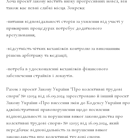
Хоча проєкт закону містить низку прогресивних новел, він
також має певні слабкі місця. Зокрема:
-питання відповідальності сторін за ухилення від участі у
примирних процедурах потребує додаткового
врегулювання;
-відсутність чітких механізмів контролю за виконанням
рішень арбітражу та медіації;
-потреба в удосконаленні механізмів фінансового
забезпечення страйків і локаутів.
Разом з проєкт Закону України "Про колективні трудові
спори" № 12034 від 16.09.2024 зареєстровано й інший проект
Закону України «Про внесення змін до Кодексу України про
адміністративні правопорушення щодо посилення
відповідальності за порушення вимог законодавства про
колективні трудові спори» № 12035 від 16.09.2024, який
передбачає відповідальність за порушення вимог
законодавства про колективні трудові спори.