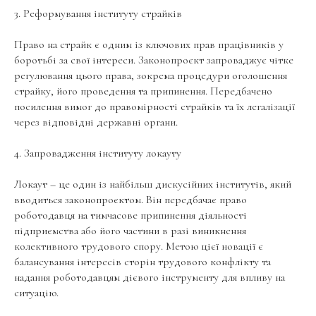
3. Реформування інституту страйків
Право на страйк є одним із ключових прав працівників у
боротьбі за свої інтереси. Законопроєкт запроваджує чітке
регулювання цього права, зокрема процедури оголошення
страйку, його проведення та припинення. Передбачено
посилення вимог до правомірності страйків та їх легалізації
через відповідні державні органи.
4. Запровадження інституту локауту
Локаут – це один із найбільш дискусійних інститутів, який
вводиться законопроєктом. Він передбачає право
роботодавця на тимчасове припинення діяльності
підприємства або його частини в разі виникнення
колективного трудового спору. Метою цієї новації є
балансування інтересів сторін трудового конфлікту та
надання роботодавцям дієвого інструменту для впливу на
ситуацію.