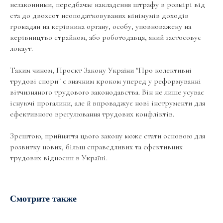
незаконними, передбачає накладення штрафу в розмірі від
ста до двохсот неоподатковуваних мінімумів доходів
громадян на керівника органу, особу, уповноважену на
керівництво страйком, або роботодавця, який застосовує
локаут.
Таким чином, Проєкт Закону України "Про колективні
трудові спори" є значним кроком уперед у реформуванні
вітчизняного трудового законодавства. Він не лише усуває
існуючі прогалини, але й впроваджує нові інструменти для
ефективного врегулювання трудових конфліктів.
Зрештою, прийняття цього закону може стати основою для
розвитку нових, більш справедливих та ефективних
трудових відносин в Україні.
Смотрите также