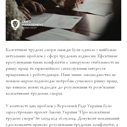
Колективні трудові спори завжди були однією з найбільш
актуальних проблем у сфері трудових відносин. Ефективне
врегулювання таких конфліктів є запорукою стабільності на
ринку праці та гармонійного співіснування інтересів
працівників і роботодавців. Нині чинне законодавство не
повною мірою відповідає потребам сучасного ринку праці,
що вимагає нових підходів до регулювання та розв’язання
колективних трудових спорів.
У контексті цих проблем у Верховній Раді України було
зареєстровано проєкт Закону України "Про колективні
трудові спори" № 12034 від 16.09.2024. Документ покликаний
удосконалити правове регулювання трудових конфліктів, а