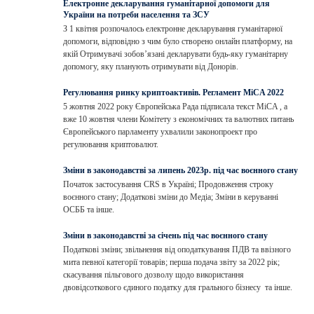
Електронне декларування гуманітарної допомоги для
України на потреби населення та ЗСУ
З 1 квітня розпочалось електронне декларування гуманітарної
допомоги, відповідно з чим було створено онлайн платформу, на
якій Отримувачі зобов’язані декларувати будь-яку гуманітарну
допомогу, яку планують отримувати від Донорів.
Регулювання ринку криптоактивів. Регламент MiCA 2022
5 жовтня 2022 року Європейська Рада підписала текст MiCA , а
вже 10 жовтня члени Комітету з економічних та валютних питань
Європейського парламенту ухвалили законопроект про
регулювання криптовалют.
Зміни в законодавстві за липень 2023р. під час воєнного стану
Початок застосування CRS в Україні; Продовження строку
воєнного стану; Додаткові зміни до Медіа; Зміни в керуванні
ОСББ та інше.
Зміни в законодавстві за січень під час воєнного стану
Податкові зміни; звільнення від оподаткування ПДВ та ввізного
мита певної категорії товарів; перша подача звіту за 2022 рік;
скасування пільгового дозволу щодо використання
двовідсоткового єдиного податку для грального бізнесу та інше.